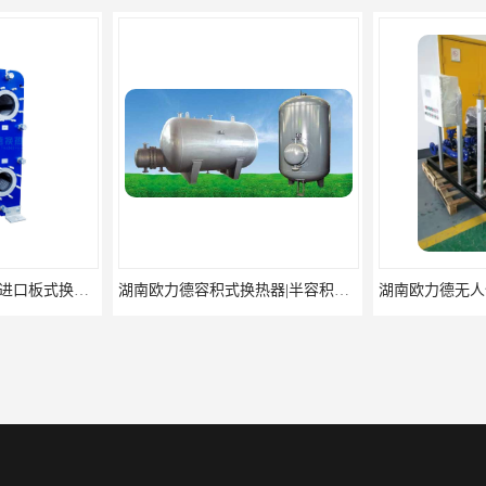
湖南欧力德容积式换热器|半容积式换热器|浮动盘管换热器
湖南欧力德无人值守全自动板式换热器机组|板式换热机组