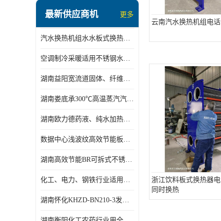
盘管换热
最新供应商机
更多
定压补水机组
云南汽水换热机组电话
汽水换热机组水水板式换热机组板式热交换机组厂家专业定制
变频供水机组
空调制冷采暖适用不锈钢水水汽水板式换热器
汽水混合加热器
湖南益阳宽流道固体、纤维、浆状物质加热冷却冷凝蒸发板式换热器
水处理设备
湖南娄底承300℃高温蒸汽汽水二级换热器
空气能一体机
湖南欧力德药液、纯水加热、冷却、蒸发及杀菌用卫生级板式换热器
不锈钢水箱
数据中心浅波纹高效节能板式换热器
温控设备
湖南高效节能BR可拆式不锈钢板式换热器厂家定制
板式换热器螺杆夹紧器
化工、电力、钢铁行业适用冷却冷凝蒸发加热不锈钢可拆式板式换热器
浙江饮料板式换热器电
同时换热
浅波纹板式换热器
湖南怀化KHZD-BN210-3发动机柴油冷却钎焊机板式热交换器
电子除垢仪
湖南衡阳化工农药行业用全焊接板式冷凝器专业定制