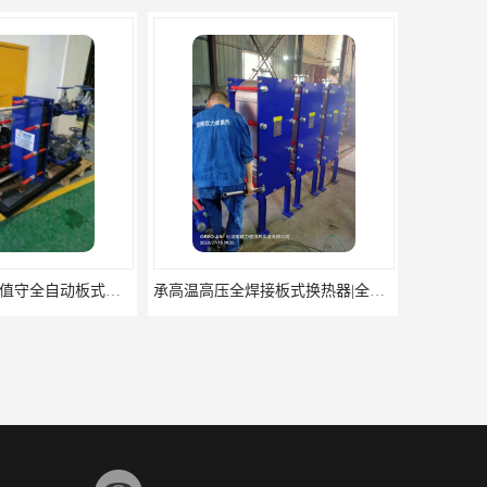
承高温高压全焊接板式换热器|全焊型板式换热器|全焊式板换热器|焊接板式换热器
铜镍钎焊板式换热器|钎焊板式热交换器