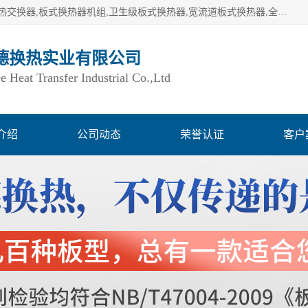
湖南欧力德换热实业有限公司生产换热设备,板式换热器,板式热交换器,板式换热器机组,卫生级板式换热器,宽流道板式换热器,全焊接板式换热器,钎焊板式换热器,钛材板式换热器,容积式换热器,盘管换热,不锈钢水箱,定压补水机组,变频供水机组等,用户覆盖：湖南、湖北、广西、广东、海南、云南、贵州等全国各地。
德换热实业有限公司
Heat Transfer Industrial Co.,Ltd
介绍
公司动态
荣誉认证
客户