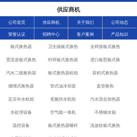
供应商机
公司首页
供应商机
关于我们
公司动态
荣誉认证
招聘中心
客户案例
产品知识
板式换热器
卫生级板式换热
全焊接板式换热
宽流道板式换热
钎焊板式换热器
器
进口板型板式换
器
汽水二级换热器
器
板式换热器机组
容积式换热器
热器
缠绕式换热器
管式油冷却器
盘管换热
定压补水机组
变频供水机组
汽水混合加热器
水处理设备
空气能一体机
不锈钢水箱
温控设备
板式换热器螺杆
浅波纹板式换热