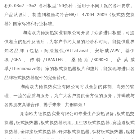
积0.03m2 ~3m2 各种板型150余种，适用于不同工况的各种要求。 
产品从设计、制造到检验均符合NB/T 47004-2009《板式热交换
器》国家标准和行业标准。

       湖南欧力德换热实业有限公司开发了众多进口板型，可提
供相应的配件及售后，为客户节约大量的经济和时间。能提供世界
知名品牌（包括：阿法拉伐/AlfaLaval、安培威/APV、基伊
埃/GEA、传特/TRANTER、桑德斯/SONDEX、萨莫威
孚/Thermowave等厂家的板式换热器板片和垫片，能实现与进口各
品牌板式换热器配件的完全替代。  

      湖南欧力德换热实业有限公司将以全新的体制、高效的管
理、一流的品质与服务，为广大客户提供全方位的服务，并竭诚与
各界朋友真诚合作、携手未来，共创辉煌！

      湖南欧力德换热实业有限公司专业生产换热设备,板式热交
换器,板式换热器,板式换热器机组,卫生级板式换热器,宽流道板式
换热器,全焊接板式换热器,钎焊板式换热器,钛材板式换热器,镍材