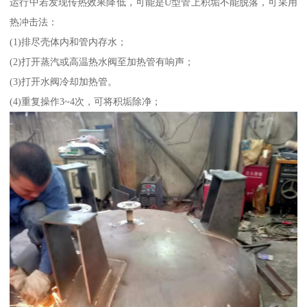
运行中若发现传热效果降低，可能是U型管上积垢不能脱落，可采用
热冲击法：
(1)排尽壳体内和管内存水；
(2)打开蒸汽或高温热水阀至加热管有响声；
(3)打开水阀冷却加热管。
(4)重复操作3~4次，可将积垢除净；