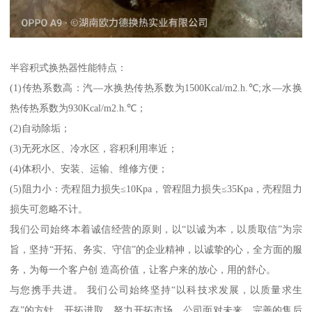
半容积式换热器性能特点：
(1)传热系数高：汽—水换热传热系数为1500Kcal/m2.h.℃;水—水换
热传热系数为930Kcal/m2.h.℃；
(2)自动除垢；
(3)无死水区、冷水区，容积利用率近；
(4)体积小、安装、运输、维修方便；
(5)阻力小：壳程阻力损失≤10Kpa，管程阻力损失≤35Kpa，壳程阻力
损失可忽略不计。
我们公司始终本着诚信经营的原则，以“以诚为本，以质取信”为宗
旨，坚持“开拓、务实、守信”的企业精神，以诚挚的心，全方面的服
务，为每一个客户创 造高价值，让客户来的放心，用的舒心。
与您携手共进。 我们公司始终坚持“以科技求发展，以质量求生
存”的方针，开拓进取，努力开拓市场。公司面对未来，完善的售后