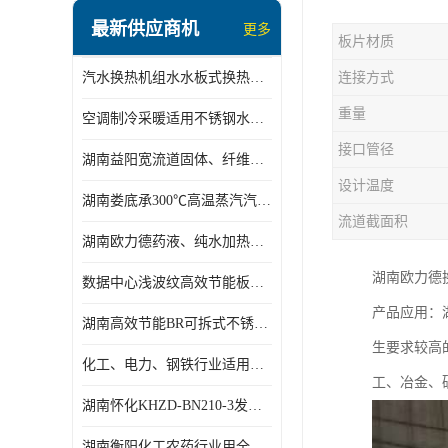
盘管换热
最新供应商机
更多
板片材质
定压补水机组
汽水换热机组水水板式换热机组板式热交换机组厂家专业定制
连接方式
变频供水机组
重量
空调制冷采暖适用不锈钢水水汽水板式换热器
汽水混合加热器
接口管径
湖南益阳宽流道固体、纤维、浆状物质加热冷却冷凝蒸发板式换热器
水处理设备
设计温度
湖南娄底承300℃高温蒸汽汽水二级换热器
空气能一体机
流道截面积
湖南欧力德药液、纯水加热、冷却、蒸发及杀菌用卫生级板式换热器
不锈钢水箱
湖南欧力德
数据中心浅波纹高效节能板式换热器
温控设备
产品应用：
湖南高效节能BR可拆式不锈钢板式换热器厂家定制
板式换热器螺杆夹紧器
生要求较高
化工、电力、钢铁行业适用冷却冷凝蒸发加热不锈钢可拆式板式换热器
工、冶金、
浅波纹板式换热器
湖南怀化KHZD-BN210-3发动机柴油冷却钎焊机板式热交换器
电子除垢仪
湖南衡阳化工农药行业用全焊接板式冷凝器专业定制