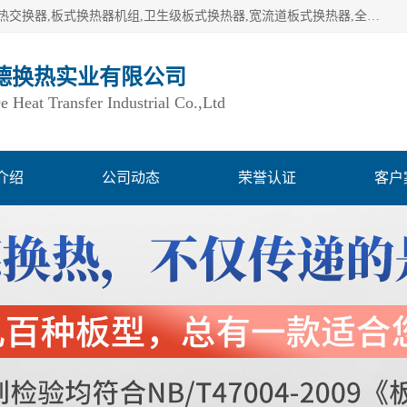
湖南欧力德换热实业有限公司生产换热设备,板式换热器,板式热交换器,板式换热器机组,卫生级板式换热器,宽流道板式换热器,全焊接板式换热器,钎焊板式换热器,钛材板式换热器,容积式换热器,盘管换热,不锈钢水箱,定压补水机组,变频供水机组等,用户覆盖：湖南、湖北、广西、广东、海南、云南、贵州等全国各地。
德换热实业有限公司
Heat Transfer Industrial Co.,Ltd
介绍
公司动态
荣誉认证
客户