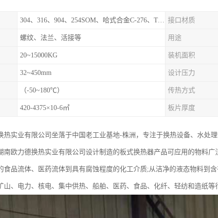
304、316、904、254SOM、哈式合金C-276、TA1等
接口材质
螺纹、法兰、活接等
用途
20~15000KG
装机面积
32~450mm
设计压力
（-50~180℃）
传热方式
420-4375×10-6㎡
板片厚度
换热实业有限公司坐落于中国老工业基地-株洲，专注于换热设备、水处
湖南欧力德换热实业有限公司设计制造的板式换热器产品可应用的物料广泛
的食品流体、医药流体到具有腐蚀程度的化工介质;从洁净的液态物料到含
矿山、电力、核电、集中供热、船舶、医药、食品、化纤、轻纺和造纸等