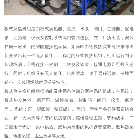
板式换热机组是由板式换热器、温控、水泵、阀门、过滤器、配电
箱、变频器、仪表及控制系统等由管路连接，在工厂预组装，安装
在同一底座上的智能型换热设备。湖南欧力德换热实业有限推陈出
新开发出新一代无人值守、、稳定的板式换热机组，机组运行到安
装现场后，只需连接一次侧、二次侧及管道，接通电源即可投入运
行。同时，机组具有无人值守、结构紧凑、便于远程运输、占地面
积小、安装现场就位灵活等特点。
板式热交换机组根据功能及使用条件细分两种系统组成：主系统：
板式热交换器、循环泵、温控装置、控制箱、阀门、仪表、底座
等 。系统：泵、膨胀罐（稳压罐）、阀门、管件等各部件紧密组合
在一起，大大为客户节约机房空间，缩短建设工期，节约成本。广
泛应用于锅炉、集中供热、废热为热源的风机盘管空调、散热器采
暖、地板采暖、卫生热水等系统。