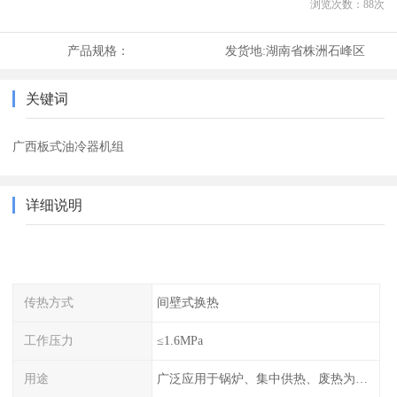
浏览次数：
88
次
产品规格：
发货地:
湖南省株洲石峰区
关键词
广西板式油冷器机组
详细说明
传热方式
间壁式换热
工作压力
≤1.6MPa
用途
广泛应用于锅炉、集中供热、废热为热源的风机盘管空调、散热器采暖、地板采暖、卫生热水等系统