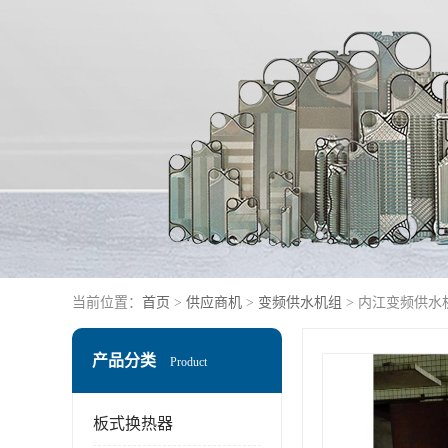
当前位置：
首页
>
供应商机
>
变频供水机组
> 内江变频供水
产品分类
Product
板式换热器