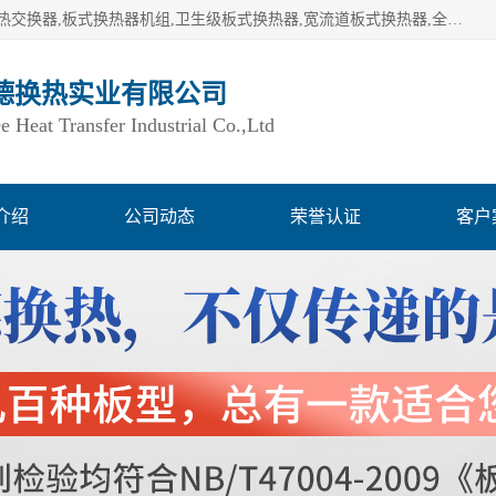
湖南欧力德换热实业有限公司生产换热设备,板式换热器,板式热交换器,板式换热器机组,卫生级板式换热器,宽流道板式换热器,全焊接板式换热器,钎焊板式换热器,钛材板式换热器,容积式换热器,盘管换热,不锈钢水箱,定压补水机组,变频供水机组等,用户覆盖：湖南、湖北、广西、广东、海南、云南、贵州等全国各地。
德换热实业有限公司
Heat Transfer Industrial Co.,Ltd
介绍
公司动态
荣誉认证
客户