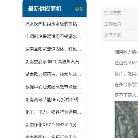
盘管换热
最新供应商机
更多
控制方式
定压补水机组
汽水换热机组水水板式换热机组板式热交换机组厂家专业定制
工作压力
变频供水机组
调节方式
空调制冷采暖适用不锈钢水水汽水板式换热器
汽水混合加热器
湖南益阳宽流道固体、纤维、浆状物质加热冷却冷凝蒸发板式换热器
湖南欧力德
水处理设备
湖南娄底承300℃高温蒸汽汽水二级换热器
法拉伐/Alf
空气能一体机
垫片，能实
湖南欧力德药液、纯水加热、冷却、蒸发及杀菌用卫生级板式换热器
不锈钢水箱
在多台水泵
数据中心浅波纹高效节能板式换热器
温控设备
足不了要求
湖南高效节能BR可拆式不锈钢板式换热器厂家定制
板式换热器螺杆夹紧器
化工、电力、钢铁行业适用冷却冷凝蒸发加热不锈钢可拆式板式换热器
浅波纹板式换热器
湖南怀化KHZD-BN210-3发动机柴油冷却钎焊机板式热交换器
电子除垢仪
湖南衡阳化工农药行业用全焊接板式冷凝器专业定制