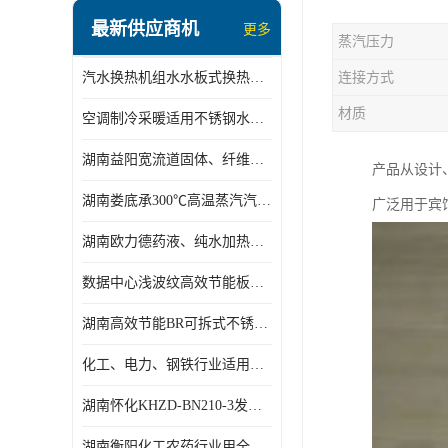
盘管换热
最新供应商机
更多
蒸汽压力
定压补水机组
汽水换热机组水水板式换热机组板式热交换机组厂家专业定制
连接方式
变频供水机组
材质
空调制冷采暖适用不锈钢水水汽水板式换热器
汽水混合加热器
湖南益阳宽流道固体、纤维、浆状物质加热冷却冷凝蒸发板式换热器
产品从设计、
水处理设备
湖南娄底承300℃高温蒸汽汽水二级换热器
广泛用于宾
空气能一体机
湖南欧力德药液、纯水加热、冷却、蒸发及杀菌用卫生级板式换热器
不锈钢水箱
数据中心浅波纹高效节能板式换热器
温控设备
湖南高效节能BR可拆式不锈钢板式换热器厂家定制
板式换热器螺杆夹紧器
化工、电力、钢铁行业适用冷却冷凝蒸发加热不锈钢可拆式板式换热器
浅波纹板式换热器
湖南怀化KHZD-BN210-3发动机柴油冷却钎焊机板式热交换器
电子除垢仪
湖南衡阳化工农药行业用全焊接板式冷凝器专业定制