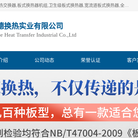
湖南欧力德换热实业有限公司生产换热设备,板式换热器,板式热交换器,板式换热器机组,卫生级板式换热器,宽流道板式换热器,全焊接板式换热器,钎焊板式换热器,钛材板式换热器,容积式换热器,盘管换热,不锈钢水箱,定压补水机组,变频供水机组等,用户覆盖：湖南、湖北、广西、广东、海南、云南、贵州等全国各地。
德换热实业有限公司
Heat Transfer Industrial Co.,Ltd
介绍
公司动态
荣誉认证
客户