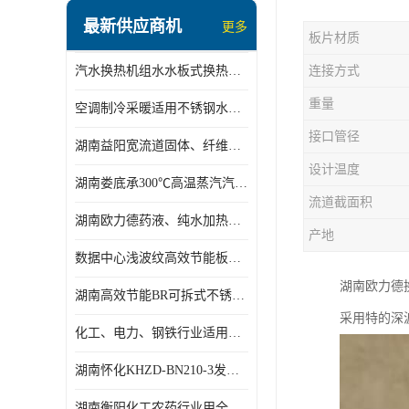
盘管换热
最新供应商机
更多
板片材质
定压补水机组
汽水换热机组水水板式换热机组板式热交换机组厂家专业定制
连接方式
变频供水机组
重量
空调制冷采暖适用不锈钢水水汽水板式换热器
汽水混合加热器
接口管径
湖南益阳宽流道固体、纤维、浆状物质加热冷却冷凝蒸发板式换热器
水处理设备
设计温度
湖南娄底承300℃高温蒸汽汽水二级换热器
空气能一体机
流道截面积
湖南欧力德药液、纯水加热、冷却、蒸发及杀菌用卫生级板式换热器
不锈钢水箱
产地
数据中心浅波纹高效节能板式换热器
温控设备
湖南欧力德
湖南高效节能BR可拆式不锈钢板式换热器厂家定制
板式换热器螺杆夹紧器
采用特的深
化工、电力、钢铁行业适用冷却冷凝蒸发加热不锈钢可拆式板式换热器
浅波纹板式换热器
湖南怀化KHZD-BN210-3发动机柴油冷却钎焊机板式热交换器
电子除垢仪
湖南衡阳化工农药行业用全焊接板式冷凝器专业定制