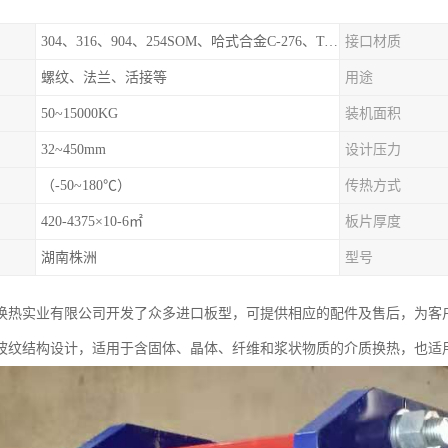
304、316、904、254SOM、哈式合金C-276、TA1等
接口材质
螺纹、法兰、活接等
用途
50~15000KG
装机面积
32~450mm
设计压力
（-50~180℃）
传热方式
420-4375×10-6㎡
板片厚度
湖南株洲
型号
换热实业有限公司开发了众多进口板型，可提供相应的配件及售后，为客
波纹结构设计，适用于含固体、晶体、纤维和浆状物质的介质换热，也适