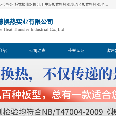
湖南欧力德换热实业有限公司生产换热设备,板式换热器,板式热交换器,板式换热器机组,卫生级板式换热器,宽流道板式换热器,全焊接板式换热器,钎焊板式换热器,钛材板式换热器,容积式换热器,盘管换热,不锈钢水箱,定压补水机组,变频供水机组等,用户覆盖：湖南、湖北、广西、广东、海南、云南、贵州等全国各地。
德换热实业有限公司
Heat Transfer Industrial Co.,Ltd
介绍
公司动态
荣誉认证
客户