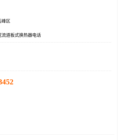
石峰区
宽流道板式换热器电话
3452