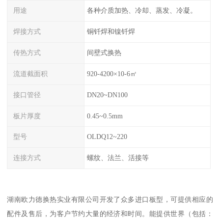
用途
各种介质加热、冷却、蒸发、冷凝。
焊接方式
铜钎焊和镍钎焊
传热方式
间壁式换热
流道截面积
920-4200×10-6㎡
接口管径
DN20~DN100
板片厚度
0.45~0.5mm
型号
OLDQ12~220
连接方式
螺纹、法兰、活接等
湖南欧力德换热实业有限公司开发了众多进口板型，可提供相应的
配件及售后，为客户节约大量的经济和时间。能提供世界（包括：