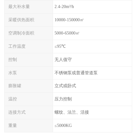
最大补水量
2.4-20m³/h
采暖供热面积
10000-150000㎡
空调制冷面积
5000-65000㎡
工作温度
≤95℃
控制
无人值守
水泵
不锈钢泵或普通管道泵
膨胀罐
立式或卧式
温控
压力控制
连接方式
螺纹、法兰、活接
重量
≤5000KG