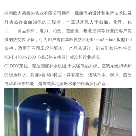
湖南欧力德换热实业有限公司拥有一批拥有的设计和生产技术以及
对换热器全面知识的工程师，一直以来致力于石油、化纤、化
工、、食品饮料、电力、冶金、造船业、暖通空调等行业的客户提
供的热交换设备，可为用户提供单板换热面积0.03m2 ~3m2 板型150
余种，适用于不同工况的要求。 产品从设计、制造到检验均符合
NB/T 47004-2009《板式热交换器》标准和行业标准。
OLDDY定压、稳压膨胀补水机组,于采暖供热系统、空调系统和锅炉
的稳压补水。其显#着,曦#特点：具有稳压、连续补水、膨胀、超压
自动泄压等功能，是囊式落地膨胀水箱的很新换代产品。