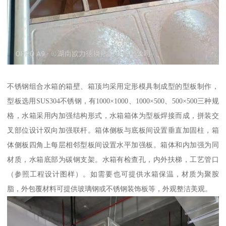
不锈钢组合水箱的箱壁、箱顶均采用定形模具制成型的型板制作，
型板选用SUS304不锈钢，有1000×1000、1000×500、500×500三种规
格，水箱采用内加强结构形式，水箱箱体为型板焊接而成，拼装交
叉部位设计双向加强联杆。箱体侧板与底板间设置垂直加固柱，箱
体侧板四角上每层相邻型板间设置水平加强板。箱体和内加强为同
材质，水箱底部为碳钢支架。水箱有检查孔，内外扶梯，工艺管口
（参照工程设计图样）。如需要也可提供水箱保温，材质为聚胺
脂，外包覆材料可提供玻璃钢或不锈钢装饰板等，外观整洁美观。