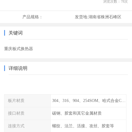
浏览次数：
78
次
产品规格：
发货地:
湖南省株洲石峰区
关键词
重庆板式换热器
详细说明
板片材质
304、316、904、254SOM、哈式合金C-276、TA1等
接口材质
碳钢、胶套和其它金属材质
连接方式
螺纹、法兰、活接、攻丝、胶套等