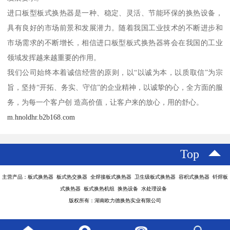
进口板型板式换热器是一种、稳定、灵活、节能环保的换热设备，
具有良好的市场前景和发展潜力。随着我国工业技术的不断进步和
市场需求的不断增长，相信进口板型板式换热器将会在我国的工业
领域发挥越来越重要的作用。
我们公司始终本着诚信经营的原则，以“以诚为本，以质取信”为宗
旨，坚持“开拓、务实、守信”的企业精神，以诚挚的心，全方面的服
务，为每一个客户创 造高价值，让客户来的放心，用的舒心。
m.hnoldhr.b2b168.com
Top
主营产品：板式换热器 板式热交换器 全焊接板式换热器 卫生级板式换热器 容积式换热器 钎焊板
式换热器 板式换热机组 换热设备 水处理设备
版权所有：湖南欧力德换热实业有限公司