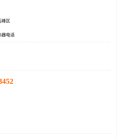
石峰区
热器电话
3452