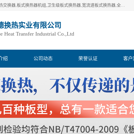
湖南欧力德换热实业有限公司生产换热设备,板式换热器,板式热交换器,板式换热器机组,卫生级板式换热器,宽流道板式换热器,全焊接板式换热器,钎焊板式换热器,钛材板式换热器,容积式换热器,盘管换热,不锈钢水箱,定压补水机组,变频供水机组等,用户覆盖：湖南、湖北、广西、广东、海南、云南、贵州等全国各地。
德换热实业有限公司
Heat Transfer Industrial Co.,Ltd
介绍
公司动态
荣誉认证
客户