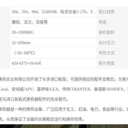
304、316、904、254SOM、哈式合金C-276、TA1等
接口材质
螺纹、法兰、活接等
用途
20~15000KG
装机面积
32~450mm
设计压力
（-50~180℃）
传热方式
420-4375×10-6㎡
板片厚度
换热实业有限公司开发了众多进口板型，可提供相应的配件及售后，为客
aLaval、安培威/APV、基伊埃/GEA、传特/TRANTER、桑德斯/SONDE
现与进口各板式换热器配件的完全替代。
换热器是一种的换热设备，广泛应用于化工、石油、电力、食品等行业。
洗，从而保证了设备的长期稳定运行和换热效率。