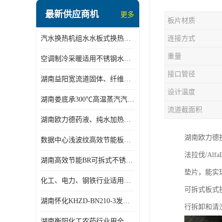
盘管换热
最新供应商机
更多
板片材质
定压补水机组
汽水换热机组水水板式换热机组板式热交换机组厂家专业定制
连接方式
变频供水机组
重量
空调制冷采暖适用不锈钢水水汽水板式换热器
汽水混合加热器
接口管径
湖南益阳宽流道固体、纤维、浆状物质加热冷却冷凝蒸发板式换热器
水处理设备
设计温度
湖南娄底承300℃高温蒸汽汽水二级换热器
空气能一体机
流道截面积
湖南欧力德药液、纯水加热、冷却、蒸发及杀菌用卫生级板式换热器
不锈钢水箱
湖南欧力德
数据中心浅波纹高效节能板式换热器
温控设备
法拉伐/Alf
湖南高效节能BR可拆式不锈钢板式换热器厂家定制
板式换热器螺杆夹紧器
垫片，能实
化工、电力、钢铁行业适用冷却冷凝蒸发加热不锈钢可拆式板式换热器
可拆式板式
浅波纹板式换热器
湖南怀化KHZD-BN210-3发动机柴油冷却钎焊机板式热交换器
行拆卸和清
电子除垢仪
湖南衡阳化工农药行业用全焊接板式冷凝器专业定制