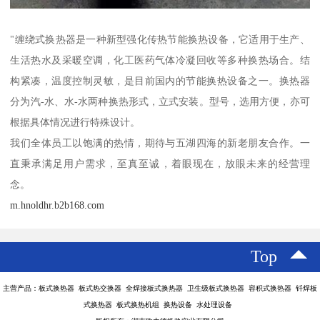
"缠绕式换热器是一种新型强化传热节能换热设备，它适用于生产、
生活热水及采暖空调，化工医药气体冷凝回收等多种换热场合。结
构紧凑，温度控制灵敏，是目前国内的节能换热设备之一。换热器
分为汽-水、水-水两种换热形式，立式安装。型号，选用方便，亦可
根据具体情况进行特殊设计。
我们全体员工以饱满的热情，期待与五湖四海的新老朋友合作。一
直秉承满足用户需求，至真至诚，着眼现在，放眼未来的经营理
念。
m.hnoldhr.b2b168.com
Top
主营产品：板式换热器 板式热交换器 全焊接板式换热器 卫生级板式换热器 容积式换热器 钎焊板
式换热器 板式换热机组 换热设备 水处理设备