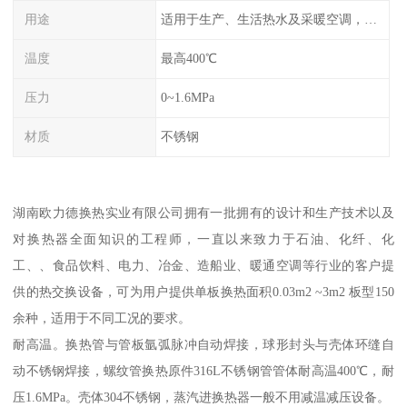
用途
适用于生产、生活热水及采暖空调，化工医药气体冷凝回收等多种换热场合
温度
最高400℃
压力
0~1.6MPa
材质
不锈钢
湖南欧力德换热实业有限公司拥有一批拥有的设计和生产技术以及
对换热器全面知识的工程师，一直以来致力于石油、化纤、化
工、、食品饮料、电力、冶金、造船业、暖通空调等行业的客户提
供的热交换设备，可为用户提供单板换热面积0.03m2 ~3m2 板型150
余种，适用于不同工况的要求。
耐高温。换热管与管板氩弧脉冲自动焊接，球形封头与壳体环缝自
动不锈钢焊接，螺纹管换热原件316L不锈钢管管体耐高温400℃，耐
压1.6MPa。壳体304不锈钢，蒸汽进换热器一般不用减温减压设备。