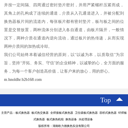
并按一定间隔、四周通过密封垫片密封，并用严紧螺杆压紧而成，
其角上的孔构成了连续的通道，介质从入孔通道进入，并被分配到
换热器板片间的流道内，每张板片都有密封垫片，板与板之间的位
置是交替放置，两种流体分别进入各自通道，由板片隔开，一般情
况下，两种介质在通道内逆向流动，通过板片的热传递，从而实现
两种介质间的加热或冷却。
我们公司始终本着诚信经营的原则，以“以诚为本，以质取信”为宗
旨，坚持“开拓、务实、守信”的企业精神，以诚挚的心，全方面的服
务，为每一个客户创造高价值，让客户来的放心，用的舒心。
m.hnoldhr.b2b168.com
Top
主营产品：板式换热器 板式热交换器 全焊接板式换热器 卫生级板式换热器 容积式换热器 钎焊板
式换热器 板式换热机组 换热设备 水处理设备
版权所有：湖南欧力德换热实业有限公司