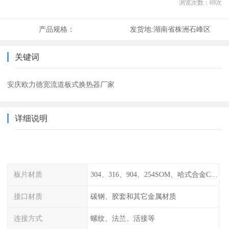
浏览次数：
69
次
产品规格：
发货地:
湖南省株洲石峰区
关键词
安庆欧力德宽流道板式换热器厂家
详细说明
板片材质
304、316、904、254SOM、哈式合金C-276、TA1等
接口材质
碳钢、胶套和其它金属材质
连接方式
螺纹、法兰、活接等