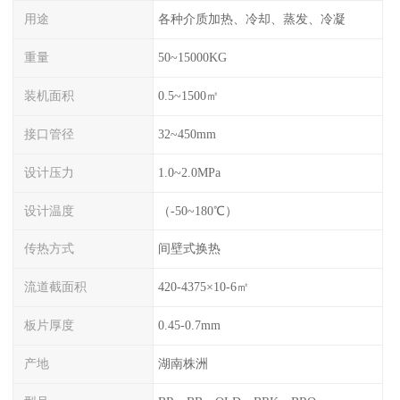
用途
各种介质加热、冷却、蒸发、冷凝
重量
50~15000KG
装机面积
0.5~1500㎡
接口管径
32~450mm
设计压力
1.0~2.0MPa
设计温度
（-50~180℃）
传热方式
间壁式换热
流道截面积
420-4375×10-6㎡
板片厚度
0.45-0.7mm
产地
湖南株洲