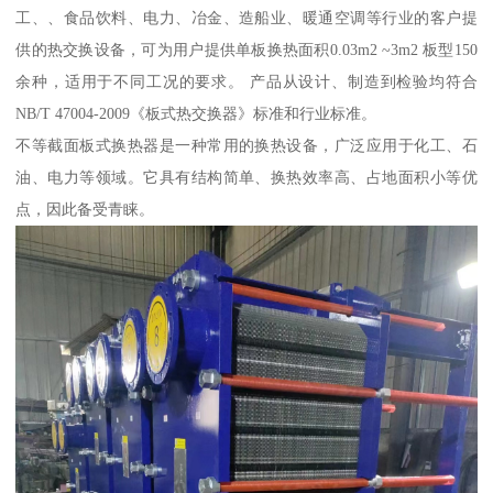
工、、食品饮料、电力、冶金、造船业、暖通空调等行业的客户提
供的热交换设备，可为用户提供单板换热面积0.03m2 ~3m2 板型150
余种，适用于不同工况的要求。 产品从设计、制造到检验均符合
NB/T 47004-2009《板式热交换器》标准和行业标准。
不等截面板式换热器是一种常用的换热设备，广泛应用于化工、石
油、电力等领域。它具有结构简单、换热效率高、占地面积小等优
点，因此备受青睐。