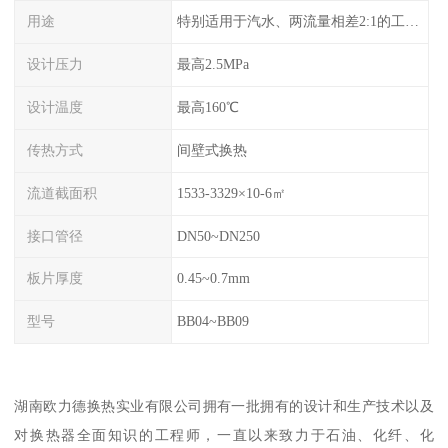
用途
特别适用于汽水、两流量相差2:1的工况换热。
设计压力
最高2.5MPa
设计温度
最高160℃
传热方式
间壁式换热
流道截面积
1533-3329×10-6㎡
接口管径
DN50~DN250
板片厚度
0.45~0.7mm
型号
BB04~BB09
湖南欧力德换热实业有限公司拥有一批拥有的设计和生产技术以及
对换热器全面知识的工程师，一直以来致力于石油、化纤、化