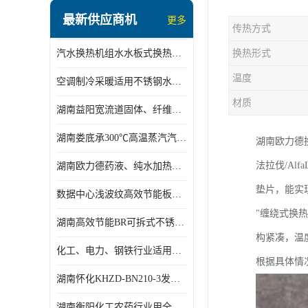
盘管换热
最新供应商机
更多
传热方式
定压补水机组
汽水换热机组水水板式换热机组板式热交换机组厂家专业定制
换热形式
变频供水机组
温度
空调制冷采暖适用不锈钢水水汽水板式换热器
汽水混合加热器
材质
湖南益阳宽流道固体、纤维、浆状物质加热冷却冷凝蒸发板式换热器
水处理设备
湖南娄底承300℃高温蒸汽汽水二级换热器
湖南欧力德
空气能一体机
法拉伐/Alf
湖南欧力德药液、纯水加热、冷却、蒸发及杀菌用卫生级板式换热器
不锈钢水箱
垫片，能实
数据中心浅波纹高效节能板式换热器
温控设备
"缠绕式换
湖南高效节能BR可拆式不锈钢板式换热器厂家定制
板式换热器螺杆夹紧器
构紧凑，温
化工、电力、钢铁行业适用冷却冷凝蒸发加热不锈钢可拆式板式换热器
根据具体情
浅波纹板式换热器
湖南怀化KHZD-BN210-3发动机柴油冷却钎焊机板式热交换器
电子除垢仪
湖南衡阳化工农药行业用全焊接板式冷凝器专业定制