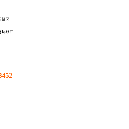
石峰区
换热器厂
3452