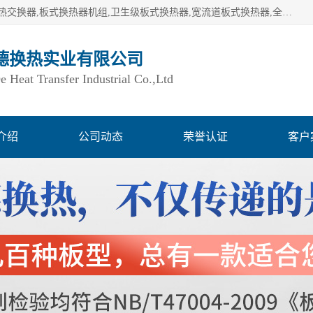
湖南欧力德换热实业有限公司生产换热设备,板式换热器,板式热交换器,板式换热器机组,卫生级板式换热器,宽流道板式换热器,全焊接板式换热器,钎焊板式换热器,钛材板式换热器,容积式换热器,盘管换热,不锈钢水箱,定压补水机组,变频供水机组等,用户覆盖：湖南、湖北、广西、广东、海南、云南、贵州等全国各地。
德换热实业有限公司
Heat Transfer Industrial Co.,Ltd
介绍
公司动态
荣誉认证
客户