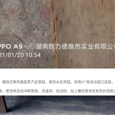
。缠绕式换热器是蒸汽走管程，换热水走壳程。采用45°角进出接口连接
角，使流体自动冲刷管路，流速高，扰动快，加上螺纹管本色有热补偿能