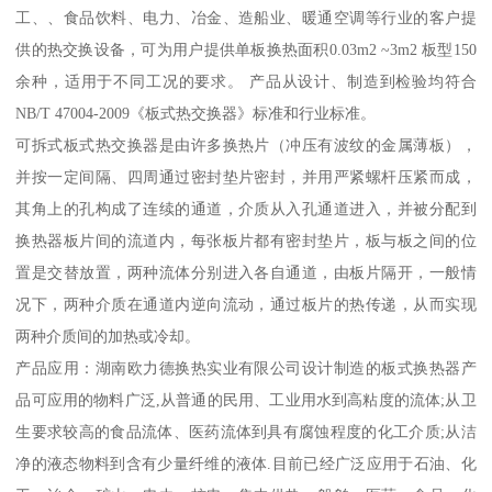
工、、食品饮料、电力、冶金、造船业、暖通空调等行业的客户提
供的热交换设备，可为用户提供单板换热面积0.03m2 ~3m2 板型150
余种，适用于不同工况的要求。 产品从设计、制造到检验均符合
NB/T 47004-2009《板式热交换器》标准和行业标准。
可拆式板式热交换器是由许多换热片（冲压有波纹的金属薄板），
并按一定间隔、四周通过密封垫片密封，并用严紧螺杆压紧而成，
其角上的孔构成了连续的通道，介质从入孔通道进入，并被分配到
换热器板片间的流道内，每张板片都有密封垫片，板与板之间的位
置是交替放置，两种流体分别进入各自通道，由板片隔开，一般情
况下，两种介质在通道内逆向流动，通过板片的热传递，从而实现
两种介质间的加热或冷却。
产品应用：湖南欧力德换热实业有限公司设计制造的板式换热器产
品可应用的物料广泛,从普通的民用、工业用水到高粘度的流体;从卫
生要求较高的食品流体、医药流体到具有腐蚀程度的化工介质;从洁
净的液态物料到含有少量纤维的液体.目前已经广泛应用于石油、化