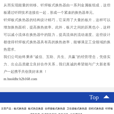
从而实现能量的转移。钎焊板式换热器由一系列金属板组成，这些
板通过钎焊技术连接在一起，形成一个紧凑的换热器单元。
钎焊板式换热器的结构设计精巧，它采用了大量的板片，这样可以
增加换热面积，提高换热效率。此外，板片之间的距离也小，这样
可以减小流体在换热器中的阻力，提高流体的流动速度。这些设计
都使得钎焊板式换热器具有高的换热效率，能够满足工业领域的换
热需求。
我们公司始终秉承“诚信、互助、共生、共赢”的经营理念，凭借实
力、出众品质建立良好合作关系，我们真诚的希望能与广大新老客
户一起携手共创美好未来 ！
m.hnoldhr.b2b168.com
Top
主营产品：板式换热器 板式热交换器 全焊接板式换热器 卫生级板式换热器 容积式换热器 钎焊板