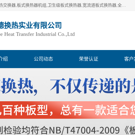
湖南欧力德换热实业有限公司生产换热设备,板式换热器,板式热交换器,板式换热器机组,卫生级板式换热器,宽流道板式换热器,全焊接板式换热器,钎焊板式换热器,钛材板式换热器,容积式换热器,盘管换热,不锈钢水箱,定压补水机组,变频供水机组等,用户覆盖：湖南、湖北、广西、广东、海南、云南、贵州等全国各地。
德换热实业有限公司
Heat Transfer Industrial Co.,Ltd
介绍
公司动态
荣誉认证
客户