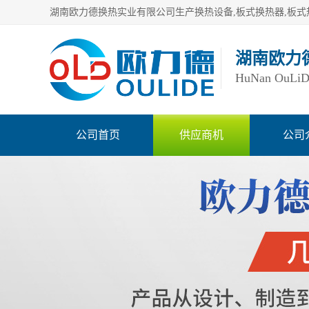
湖南欧力
HuNan OuLiDe 
公司首页
供应商机
公司