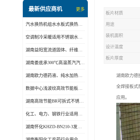
盘管换热
最新供应商机
更多
板片材质
定压补水机组
汽水换热机组水水板式换热机组板式热交换机组厂家专业定制
用途
变频供水机组
装机面积
空调制冷采暖适用不锈钢水水汽水板式换热器
汽水混合加热器
设计温度
湖南益阳宽流道固体、纤维、浆状物质加热冷却冷凝蒸发板式换热器
水处理设备
板片厚度
湖南娄底承300℃高温蒸汽汽水二级换热器
空气能一体机
湖南欧力德药液、纯水加热、冷却、蒸发及杀菌用卫生级板式换热器
湖南欧力德
不锈钢水箱
全焊接板式
数据中心浅波纹高效节能板式换热器
温控设备
应用。
湖南高效节能BR可拆式不锈钢板式换热器厂家定制
板式换热器螺杆夹紧器
化工、电力、钢铁行业适用冷却冷凝蒸发加热不锈钢可拆式板式换热器
浅波纹板式换热器
湖南怀化KHZD-BN210-3发动机柴油冷却钎焊机板式热交换器
电子除垢仪
湖南衡阳化工农药行业用全焊接板式冷凝器专业定制