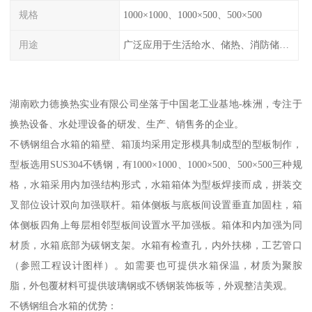
规格
1000×1000、1000×500、500×500
用途
广泛应用于生活给水、储热、消防储水、工业储水、膨胀水箱等系统。
湖南欧力德换热实业有限公司坐落于中国老工业基地-株洲，专注于
换热设备、水处理设备的研发、生产、销售务的企业。
不锈钢组合水箱的箱壁、箱顶均采用定形模具制成型的型板制作，
型板选用SUS304不锈钢，有1000×1000、1000×500、500×500三种规
格，水箱采用内加强结构形式，水箱箱体为型板焊接而成，拼装交
叉部位设计双向加强联杆。箱体侧板与底板间设置垂直加固柱，箱
体侧板四角上每层相邻型板间设置水平加强板。箱体和内加强为同
材质，水箱底部为碳钢支架。水箱有检查孔，内外扶梯，工艺管口
（参照工程设计图样）。如需要也可提供水箱保温，材质为聚胺
脂，外包覆材料可提供玻璃钢或不锈钢装饰板等，外观整洁美观。
不锈钢组合水箱的优势：