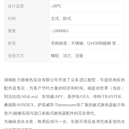
设计温度
≤98℃
结构
立式、卧式
重量
≤18000KG
材质
壳程材质：不锈钢、Q345R和碳钢 管程材质：紫铜和不锈钢
连接方式
螺纹、法兰、活接
湖南欧力德换热实业有限公司开发了众多进口板型，可提供相应的
配件及售后，为客户节约大量的经济和时间。能提供世界（包括：
阿法拉伐/AlfaLaval、安培威/APV、基伊埃/GEA、传特/TRANTER、
桑德斯/SONDEX、萨莫威孚/Thermowave等厂家的板式换热器板片和
垫片)能够实现与进口各板式换热器配件的完全替代。
为确保供水水质，每周应排污一次。长期不用应放净壳体及管内水