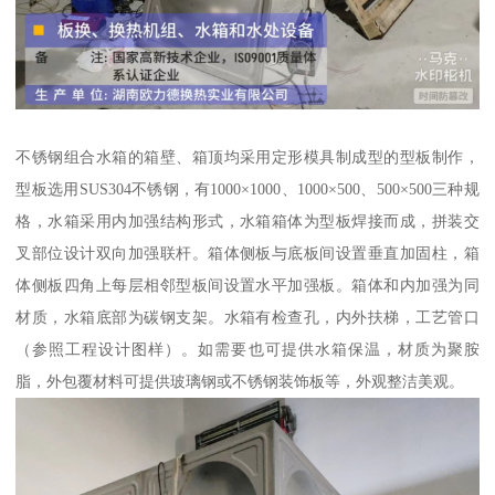
不锈钢组合水箱的箱壁、箱顶均采用定形模具制成型的型板制作，
型板选用SUS304不锈钢，有1000×1000、1000×500、500×500三种规
格，水箱采用内加强结构形式，水箱箱体为型板焊接而成，拼装交
叉部位设计双向加强联杆。箱体侧板与底板间设置垂直加固柱，箱
体侧板四角上每层相邻型板间设置水平加强板。箱体和内加强为同
材质，水箱底部为碳钢支架。水箱有检查孔，内外扶梯，工艺管口
（参照工程设计图样）。如需要也可提供水箱保温，材质为聚胺
脂，外包覆材料可提供玻璃钢或不锈钢装饰板等，外观整洁美观。