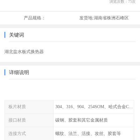
浏览次数：
75
次
产品规格：
发货地:
湖南省株洲石峰区
关键词
湖北盐水板式换热器
详细说明
板片材质
304、316、904、254SOM、哈式合金C-276、TA1等
接口材质
碳钢、胶套和其它金属材质
连接方式
螺纹、法兰、活接、攻丝、胶套等