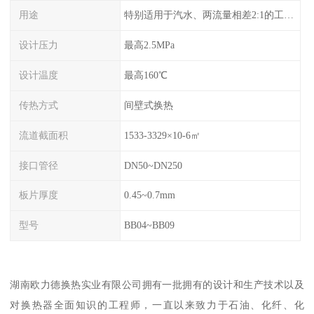
用途
特别适用于汽水、两流量相差2:1的工况换热。
设计压力
最高2.5MPa
设计温度
最高160℃
传热方式
间壁式换热
流道截面积
1533-3329×10-6㎡
接口管径
DN50~DN250
板片厚度
0.45~0.7mm
型号
BB04~BB09
湖南欧力德换热实业有限公司拥有一批拥有的设计和生产技术以及
对换热器全面知识的工程师，一直以来致力于石油、化纤、化