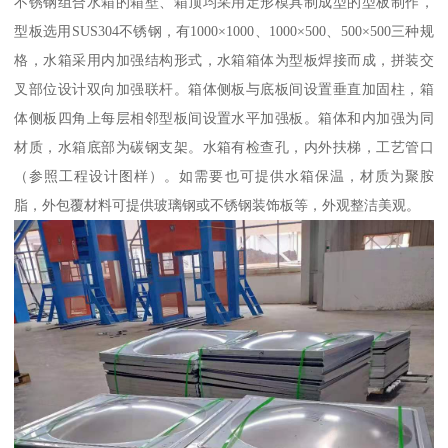
不锈钢组合水箱的箱壁、箱顶均采用定形模具制成型的型板制作，
型板选用SUS304不锈钢，有1000×1000、1000×500、500×500三种规
格，水箱采用内加强结构形式，水箱箱体为型板焊接而成，拼装交
叉部位设计双向加强联杆。箱体侧板与底板间设置垂直加固柱，箱
体侧板四角上每层相邻型板间设置水平加强板。箱体和内加强为同
材质，水箱底部为碳钢支架。水箱有检查孔，内外扶梯，工艺管口
（参照工程设计图样）。如需要也可提供水箱保温，材质为聚胺
脂，外包覆材料可提供玻璃钢或不锈钢装饰板等，外观整洁美观。