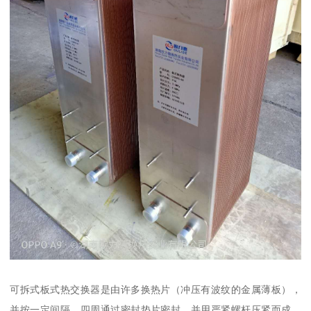
可拆式板式热交换器是由许多换热片（冲压有波纹的金属薄板），
并按一定间隔、四周通过密封垫片密封，并用严紧螺杆压紧而成，