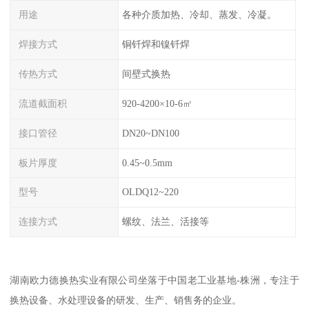
用途
各种介质加热、冷却、蒸发、冷凝。
焊接方式
铜钎焊和镍钎焊
传热方式
间壁式换热
流道截面积
920-4200×10-6㎡
接口管径
DN20~DN100
板片厚度
0.45~0.5mm
型号
OLDQ12~220
连接方式
螺纹、法兰、活接等
湖南欧力德换热实业有限公司坐落于中国老工业基地-株洲，专注于
换热设备、水处理设备的研发、生产、销售务的企业。