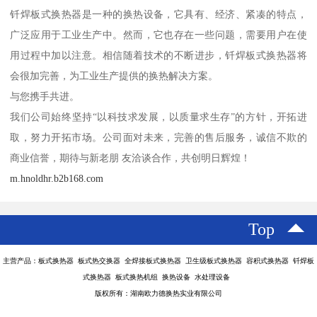
钎焊板式换热器是一种的换热设备，它具有、经济、紧凑的特点，
广泛应用于工业生产中。然而，它也存在一些问题，需要用户在使
用过程中加以注意。相信随着技术的不断进步，钎焊板式换热器将
会很加完善，为工业生产提供的换热解决方案。
与您携手共进。
我们公司始终坚持“以科技求发展，以质量求生存”的方针，开拓进
取，努力开拓市场。公司面对未来，完善的售后服务，诚信不欺的
商业信誉，期待与新老朋 友洽谈合作，共创明日辉煌！
m.hnoldhr.b2b168.com
Top
主营产品：板式换热器 板式热交换器 全焊接板式换热器 卫生级板式换热器 容积式换热器 钎焊板
式换热器 板式换热机组 换热设备 水处理设备
版权所有：湖南欧力德换热实业有限公司