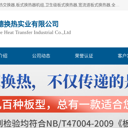
湖南欧力德换热实业有限公司生产换热设备,板式换热器,板式热交换器,板式换热器机组,卫生级板式换热器,宽流道板式换热器,全焊接板式换热器,钎焊板式换热器,钛材板式换热器,容积式换热器,盘管换热,不锈钢水箱,定压补水机组,变频供水机组等,用户覆盖：湖南、湖北、广西、广东、海南、云南、贵州等全国各地。
德换热实业有限公司
Heat Transfer Industrial Co.,Ltd
介绍
公司动态
荣誉认证
客户