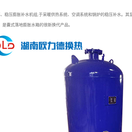
定压、稳压膨胀补水机组,于采暖供热系统、空调系统和锅炉的稳压补水。
，是囊式落地膨胀水箱的很新换代产品。