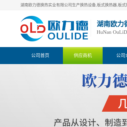
湖南欧力
HuNan OuLiDe 
公司首页
供应商机
公司