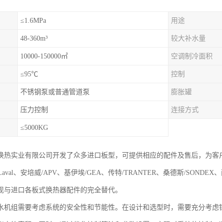
≤1.6MPa
用途
48-360m³
较大补水量
10000-150000㎡
空调制冷面积
≤95℃
控制
不锈钢泵或普通管道泵
膨胀罐
压力控制
连接方式
≤5000KG
换热实业有限公司开发了众多进口板型，可提供相应的配件及售后，为客
aLaval、安培威/APV、基伊埃/GEA、传特/TRANTER、桑德斯/SONDE
现与进口各板式换热器配件的完全替代。
水机组需要考虑系统的安全性和节能性。在设计和选型时，需要充分考虑