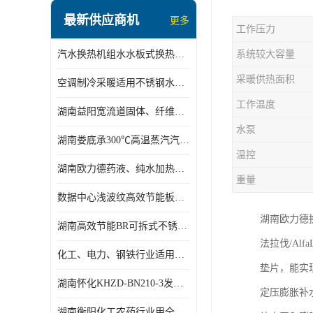
盘管换热
最新供应商机
更多
工作压力
定压补水机组
汽水换热机组水水板式换热机组板式热交换机组厂家专业定制
系统较大容量
变频供水机组
采暖供热面积
空调制冷采暖适用不锈钢水水汽水板式换热器
汽水混合加热器
工作温度
湖南益阳宽流道固体、纤维、浆状物质加热冷却冷凝蒸发板式换热器
水处理设备
水泵
湖南娄底承300℃高温蒸汽汽水二级换热器
空气能一体机
温控
湖南欧力德药液、纯水加热、冷却、蒸发及杀菌用卫生级板式换热器
不锈钢水箱
重量
数据中心浅波纹高效节能板式换热器
温控设备
湖南欧力德
湖南高效节能BR可拆式不锈钢板式换热器厂家定制
板式换热器螺杆夹紧器
法拉伐/Alf
化工、电力、钢铁行业适用冷却冷凝蒸发加热不锈钢可拆式板式换热器
垫片，能实
浅波纹板式换热器
湖南怀化KHZD-BN210-3发动机柴油冷却钎焊机板式热交换器
定压膨胀补
电子除垢仪
湖南衡阳化工农药行业用全焊接板式冷凝器专业定制