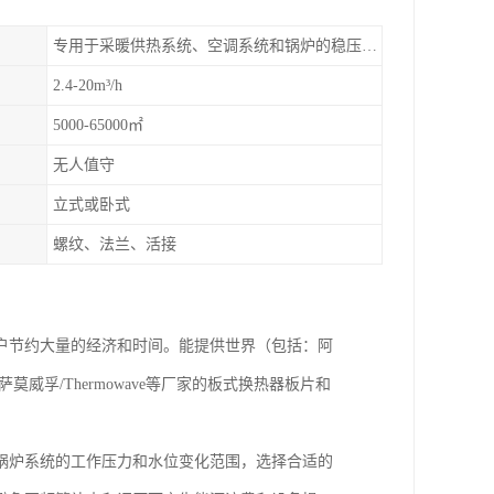
专用于采暖供热系统、空调系统和锅炉的稳压补水
2.4-20m³/h
5000-65000㎡
无人值守
立式或卧式
螺纹、法兰、活接
户节约大量的经济和时间。能提供世界（包括：阿
X、萨莫威孚/Thermowave等厂家的板式换热器板片和
锅炉系统的工作压力和水位变化范围，选择合适的