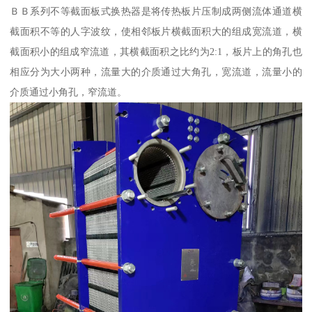
ＢＢ系列不等截面板式换热器是将传热板片压制成两侧流体通道横
截面积不等的人字波纹，使相邻板片横截面积大的组成宽流道，横
截面积小的组成窄流道，其横截面积之比约为2:1，板片上的角孔也
相应分为大小两种，流量大的介质通过大角孔，宽流道，流量小的
介质通过小角孔，窄流道。