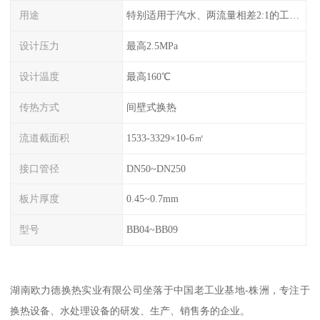
用途
特别适用于汽水、两流量相差2:1的工况换热。
设计压力
最高2.5MPa
设计温度
最高160℃
传热方式
间壁式换热
流道截面积
1533-3329×10-6㎡
接口管径
DN50~DN250
板片厚度
0.45~0.7mm
型号
BB04~BB09
湖南欧力德换热实业有限公司坐落于中国老工业基地-株洲，专注于
换热设备、水处理设备的研发、生产、销售务的企业。