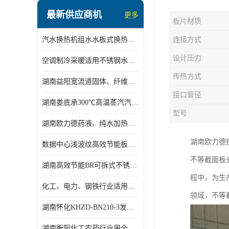
盘管换热
最新供应商机
更多
板片材质
定压补水机组
汽水换热机组水水板式换热机组板式热交换机组厂家专业定制
连接方式
变频供水机组
设计压力
空调制冷采暖适用不锈钢水水汽水板式换热器
汽水混合加热器
传热方式
湖南益阳宽流道固体、纤维、浆状物质加热冷却冷凝蒸发板式换热器
水处理设备
接口管径
湖南娄底承300℃高温蒸汽汽水二级换热器
空气能一体机
型号
湖南欧力德药液、纯水加热、冷却、蒸发及杀菌用卫生级板式换热器
不锈钢水箱
湖南欧力德
数据中心浅波纹高效节能板式换热器
温控设备
不等截面板
湖南高效节能BR可拆式不锈钢板式换热器厂家定制
板式换热器螺杆夹紧器
程中，为生
化工、电力、钢铁行业适用冷却冷凝蒸发加热不锈钢可拆式板式换热器
领域，不等
浅波纹板式换热器
湖南怀化KHZD-BN210-3发动机柴油冷却钎焊机板式热交换器
电子除垢仪
湖南衡阳化工农药行业用全焊接板式冷凝器专业定制