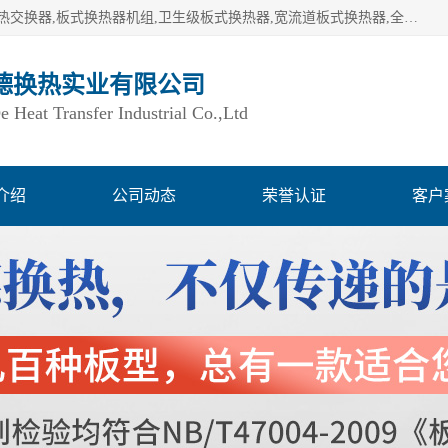
湖南欧力德换热实业有限公司生产换热设备,板式换热器,板式热交换器,板式换热器机组,卫生级板式换热器,宽流道板式换热器,全焊接板式换热器,钎焊板式换热器,钛材板式换热器,容积式换热器,盘管换热,不锈钢水箱,定压补水机组,变频供水机组等,用户覆盖：湖南、湖北、广西、广东、海南、云南、贵州等全国各地。
德换热实业有限公司
Heat Transfer Industrial Co.,Ltd
介绍
公司动态
荣誉认证
客户