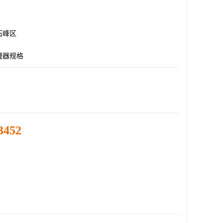
石峰区
凝器规格
3452