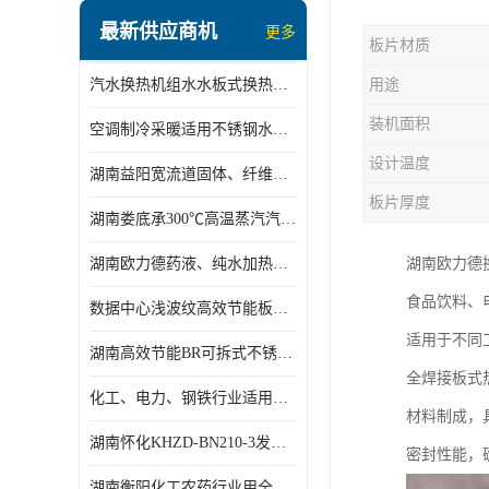
盘管换热
最新供应商机
更多
板片材质
定压补水机组
汽水换热机组水水板式换热机组板式热交换机组厂家专业定制
用途
变频供水机组
装机面积
空调制冷采暖适用不锈钢水水汽水板式换热器
汽水混合加热器
设计温度
湖南益阳宽流道固体、纤维、浆状物质加热冷却冷凝蒸发板式换热器
水处理设备
板片厚度
湖南娄底承300℃高温蒸汽汽水二级换热器
空气能一体机
湖南欧力德药液、纯水加热、冷却、蒸发及杀菌用卫生级板式换热器
湖南欧力德
不锈钢水箱
食品饮料、电
数据中心浅波纹高效节能板式换热器
温控设备
适用于不同工
湖南高效节能BR可拆式不锈钢板式换热器厂家定制
板式换热器螺杆夹紧器
全焊接板式
化工、电力、钢铁行业适用冷却冷凝蒸发加热不锈钢可拆式板式换热器
材料制成，
浅波纹板式换热器
湖南怀化KHZD-BN210-3发动机柴油冷却钎焊机板式热交换器
密封性能，
电子除垢仪
湖南衡阳化工农药行业用全焊接板式冷凝器专业定制