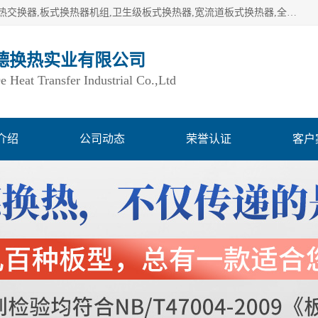
湖南欧力德换热实业有限公司生产换热设备,板式换热器,板式热交换器,板式换热器机组,卫生级板式换热器,宽流道板式换热器,全焊接板式换热器,钎焊板式换热器,钛材板式换热器,容积式换热器,盘管换热,不锈钢水箱,定压补水机组,变频供水机组等,用户覆盖：湖南、湖北、广西、广东、海南、云南、贵州等全国各地。
德换热实业有限公司
Heat Transfer Industrial Co.,Ltd
介绍
公司动态
荣誉认证
客户