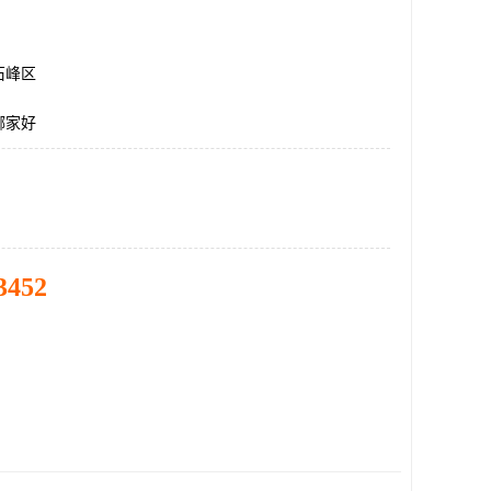
石峰区
哪家好
3452