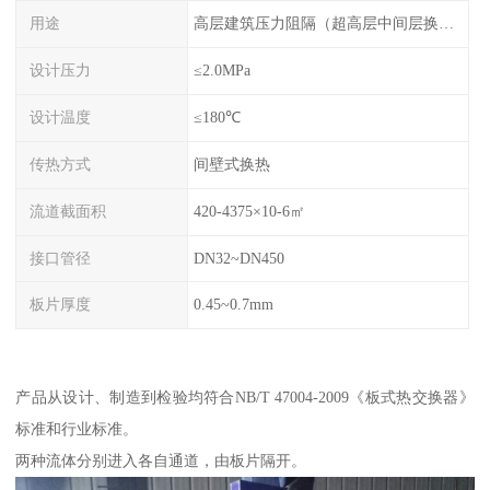
用途
高层建筑压力阻隔（超高层中间层换热），主机换热（保护主机，系统压力由板换承受）
设计压力
≤2.0MPa
设计温度
≤180℃
传热方式
间壁式换热
流道截面积
420-4375×10-6㎡
接口管径
DN32~DN450
板片厚度
0.45~0.7mm
产品从设计、制造到检验均符合NB/T 47004-2009《板式热交换器》
标准和行业标准。
两种流体分别进入各自通道，由板片隔开。