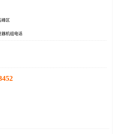
石峰区
发器机组电话
3452