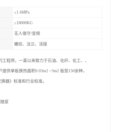
≤1.6MPa
≤18000KG
无人值守/变频
螺纹、法兰、活接
的工程师，一直以来致力于石油、化纤、化工、、
换热面积0.03m2 ~3m2 板型150余种，
式热交换器》标准和行业标准。
可随室
供