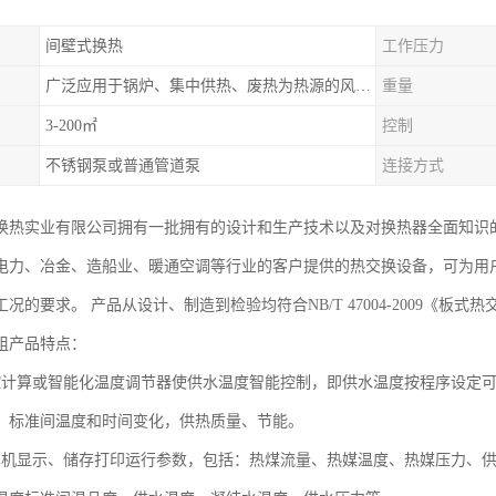
间壁式换热
工作压力
广泛应用于锅炉、集中供热、废热为热源的风机盘管空调、散热器采暖、地板采暖、卫生热水等系统
重量
3-200㎡
控制
不锈钢泵或普通管道泵
连接方式
换热实业有限公司拥有一批拥有的设计和生产技术以及对换热器全面知识
力、冶金、造船业、暖通空调等行业的客户提供的热交换设备，可为用户提供单板
况的要求。 产品从设计、制造到检验均符合NB/T 47004-2009《板
组产品特点：
控计算或智能化温度调节器使供水温度智能控制，即供水温度按程序设定
，标准间温度和时间变化，供热质量、节能。
算机显示、储存打印运行参数，包括：热煤流量、热媒温度、热媒压力、