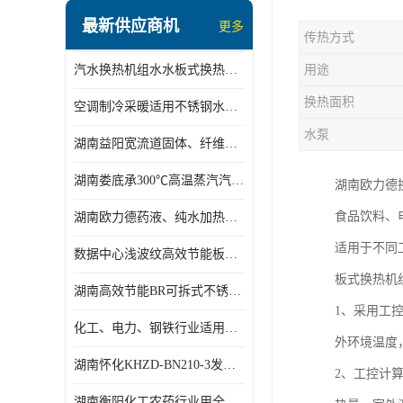
盘管换热
最新供应商机
更多
传热方式
定压补水机组
汽水换热机组水水板式换热机组板式热交换机组厂家专业定制
用途
变频供水机组
换热面积
空调制冷采暖适用不锈钢水水汽水板式换热器
汽水混合加热器
水泵
湖南益阳宽流道固体、纤维、浆状物质加热冷却冷凝蒸发板式换热器
水处理设备
湖南娄底承300℃高温蒸汽汽水二级换热器
湖南欧力德
空气能一体机
食品饮料、电
湖南欧力德药液、纯水加热、冷却、蒸发及杀菌用卫生级板式换热器
不锈钢水箱
适用于不同工
数据中心浅波纹高效节能板式换热器
温控设备
板式换热机
湖南高效节能BR可拆式不锈钢板式换热器厂家定制
板式换热器螺杆夹紧器
1、采用工
化工、电力、钢铁行业适用冷却冷凝蒸发加热不锈钢可拆式板式换热器
外环境温度
浅波纹板式换热器
湖南怀化KHZD-BN210-3发动机柴油冷却钎焊机板式热交换器
2、工控计
电子除垢仪
湖南衡阳化工农药行业用全焊接板式冷凝器专业定制