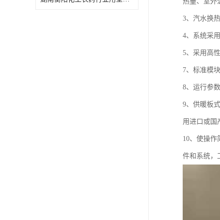
热量、室外
特殊材质板式换热器
3、汽水换
4、系统采
5、采用高
7、标准模
8、运行参
9、供暖板
用进口或国
10、使操
件和系统，