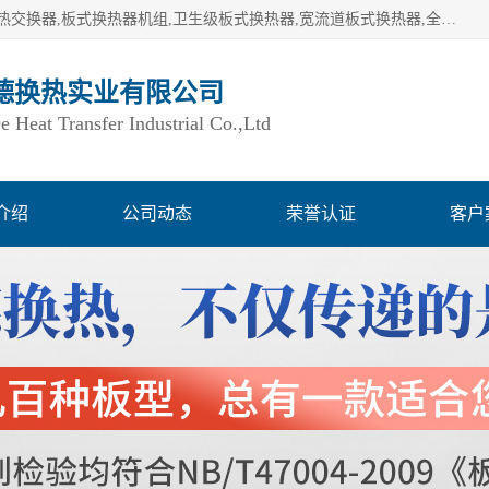
湖南欧力德换热实业有限公司生产换热设备,板式换热器,板式热交换器,板式换热器机组,卫生级板式换热器,宽流道板式换热器,全焊接板式换热器,钎焊板式换热器,钛材板式换热器,容积式换热器,盘管换热,不锈钢水箱,定压补水机组,变频供水机组等,用户覆盖：湖南、湖北、广西、广东、海南、云南、贵州等全国各地。
德换热实业有限公司
Heat Transfer Industrial Co.,Ltd
介绍
公司动态
荣誉认证
客户