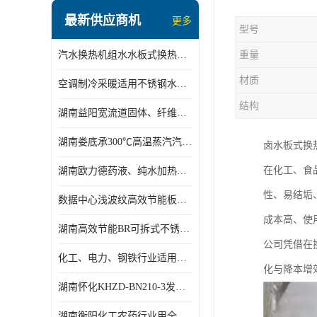
盘管换热
最新供应商机
更多
型号
定压补水机组
汽水换热机组水水板式换热机组板式热交换机组厂家专业定制
重量
变频供水机组
材质
空调制冷采暖适用不锈钢水水汽水板式换热器
汽水混合加热器
结构
湖南益阳宽流道固体、纤维、浆状物质加热冷却冷凝蒸发板式换热器
水处理设备
湖南娄底承300℃高温蒸汽汽水二级换热器
卤水板式换
空气能一体机
在化工、食
湖南欧力德药液、纯水加热、冷却、蒸发及杀菌用卫生级板式换热器
不锈钢水箱
性、易结垢
数据中心浅波纹高效节能板式换热器
温控设备
成本高、使
湖南高效节能BR可拆式不锈钢板式换热器厂家定制
板式换热器螺杆夹紧器
公司凭借在
化工、电力、钢铁行业适用冷却冷凝蒸发加热不锈钢可拆式板式换热器
化与降本增
浅波纹板式换热器
湖南怀化KHZD-BN210-3发动机柴油冷却钎焊机板式热交换器
电子除垢仪
湖南衡阳化工农药行业用全焊接板式冷凝器专业定制