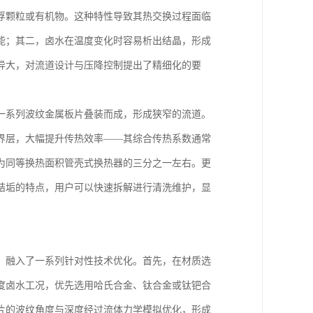
浮颗粒或有机物。这种特性导致其热交换过程面临
能；其二，卤水在温度变化时容易析出结晶，形成
异大，对流道设计与压降控制提出了精细化的要
一系列波纹金属板片叠装而成，形成狭窄的流道。
界层，大幅提升传热效率——其综合传热系数通常
为同等换热面积管壳式换热器的三分之一左右。更
结垢的特点，用户可以快速拆解进行清洗维护，显
，融入了一系列针对性技术优化。首先，在材质选
度卤水工况，优先选用哈氏合金、钛合金或钛钯合
片的波纹角度与深度经过流体力学模拟优化，形成