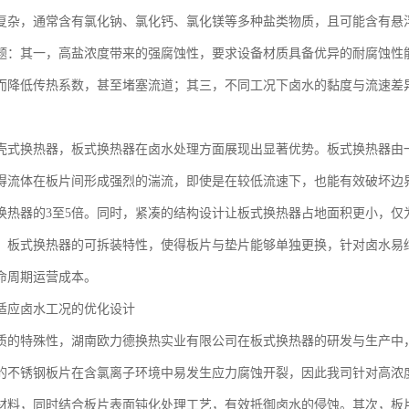
复杂，通常含有氯化钠、氯化钙、氯化镁等多种盐类物质，且可能含有悬
题：其一，高盐浓度带来的强腐蚀性，要求设备材质具备优异的耐腐蚀性
而降低传热系数，甚至堵塞流道；其三，不同工况下卤水的黏度与流速差
壳式换热器，板式换热器在卤水处理方面展现出显著优势。板式换热器由
得流体在板片间形成强烈的湍流，即使是在较低流速下，也能有效破坏边
换热器的3至5倍。同时，紧凑的结构设计让板式换热器占地面积更小，仅
，板式换热器的可拆装特性，使得板片与垫片能够单独更换，针对卤水易
命周期运营成本。
适应卤水工况的优化设计
质的特殊性，湖南欧力德换热实业有限公司在板式换热器的研发与生产中
的不锈钢板片在含氯离子环境中易发生应力腐蚀开裂，因此我司针对高浓
材料，同时结合板片表面钝化处理工艺，有效抵御卤水的侵蚀。其次，板