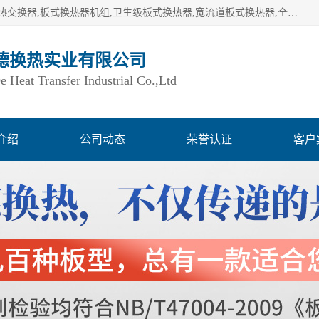
湖南欧力德换热实业有限公司生产换热设备,板式换热器,板式热交换器,板式换热器机组,卫生级板式换热器,宽流道板式换热器,全焊接板式换热器,钎焊板式换热器,钛材板式换热器,容积式换热器,盘管换热,不锈钢水箱,定压补水机组,变频供水机组等,用户覆盖：湖南、湖北、广西、广东、海南、云南、贵州等全国各地。
德换热实业有限公司
Heat Transfer Industrial Co.,Ltd
介绍
公司动态
荣誉认证
客户