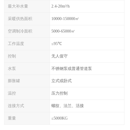
最大补水量
2.4-20m³/h
采暖供热面积
10000-150000㎡
空调制冷面积
5000-65000㎡
工作温度
≤95℃
控制
无人值守
水泵
不锈钢泵或普通管道泵
膨胀罐
立式或卧式
温控
压力控制
连接方式
螺纹、法兰、活接
重量
≤5000KG