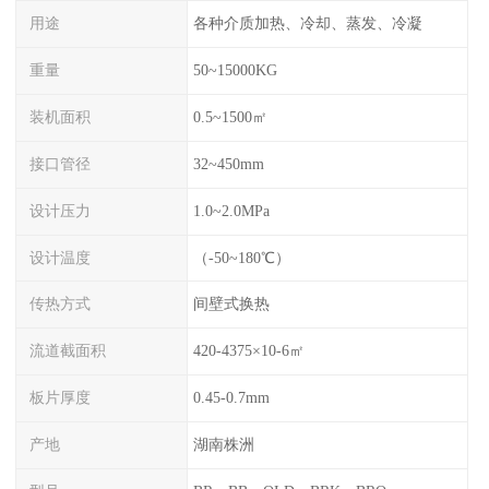
用途
各种介质加热、冷却、蒸发、冷凝
重量
50~15000KG
装机面积
0.5~1500㎡
接口管径
32~450mm
设计压力
1.0~2.0MPa
设计温度
（-50~180℃）
传热方式
间壁式换热
流道截面积
420-4375×10-6㎡
板片厚度
0.45-0.7mm
产地
湖南株洲