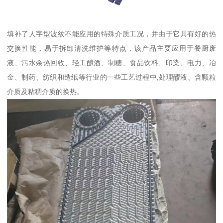
填补了人字型波纹不能应用的特殊介质工况，并由于它具有好的热
交换性能，易于拆卸清洗维护等特点，该产品主要应用于餐厨废
液、污水余热回收、轻工酿酒、制糖、食品饮料、印染、电力、冶
金、制药、纺织和造纸等行业的一些工艺过程中,处理醪液、含颗粒
介质及粘稠介质的换热。