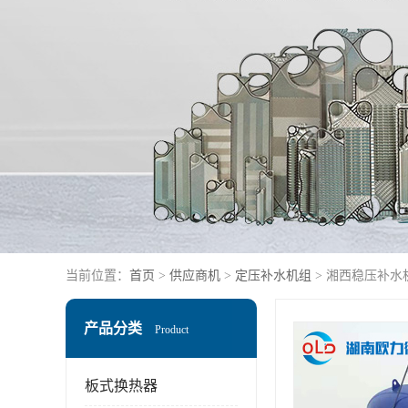
当前位置：
首页
>
供应商机
>
定压补水机组
> 湘西稳压补水
产品分类
Product
板式换热器