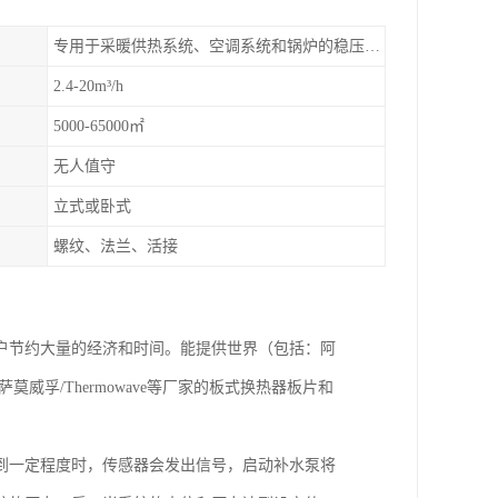
专用于采暖供热系统、空调系统和锅炉的稳压补水
2.4-20m³/h
5000-65000㎡
无人值守
立式或卧式
螺纹、法兰、活接
户节约大量的经济和时间。能提供世界（包括：阿
X、萨莫威孚/Thermowave等厂家的板式换热器板片和
到一定程度时，传感器会发出信号，启动补水泵将