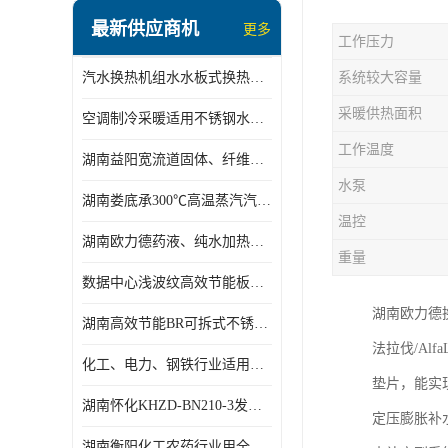
盘管换热
最新供应商机
更多
工作压力
定压补水机组
汽水换热机组水水板式换热机组板式热交换机组厂家专业定制
系统较大容量
变频供水机组
采暖供热面积
空调制冷采暖适用不锈钢水水汽水板式换热器
汽水混合加热器
工作温度
湖南益阳宽流道固体、纤维、浆状物质加热冷却冷凝蒸发板式换热器
水处理设备
水泵
湖南娄底承300℃高温蒸汽汽水二级换热器
空气能一体机
温控
湖南欧力德药液、纯水加热、冷却、蒸发及杀菌用卫生级板式换热器
不锈钢水箱
重量
数据中心浅波纹高效节能板式换热器
温控设备
湖南欧力德
湖南高效节能BR可拆式不锈钢板式换热器厂家定制
板式换热器螺杆夹紧器
法拉伐/Alf
化工、电力、钢铁行业适用冷却冷凝蒸发加热不锈钢可拆式板式换热器
垫片，能实
浅波纹板式换热器
湖南怀化KHZD-BN210-3发动机柴油冷却钎焊机板式热交换器
定压膨胀补
电子除垢仪
湖南衡阳化工农药行业用全焊接板式冷凝器专业定制