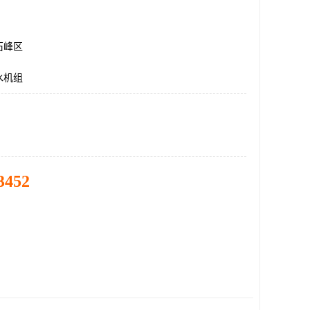
石峰区
水机组
3452