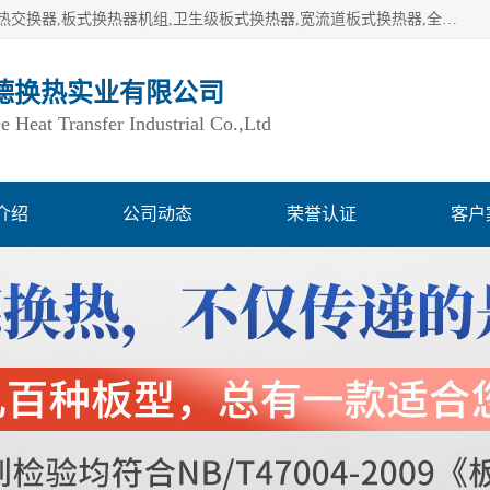
湖南欧力德换热实业有限公司生产换热设备,板式换热器,板式热交换器,板式换热器机组,卫生级板式换热器,宽流道板式换热器,全焊接板式换热器,钎焊板式换热器,钛材板式换热器,容积式换热器,盘管换热,不锈钢水箱,定压补水机组,变频供水机组等,用户覆盖：湖南、湖北、广西、广东、海南、云南、贵州等全国各地。
德换热实业有限公司
Heat Transfer Industrial Co.,Ltd
介绍
公司动态
荣誉认证
客户