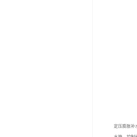
定压膨胀补
水箱、控制