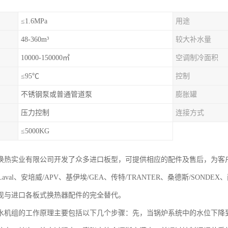
≤1.6MPa
用途
48-360m³
较大补水量
10000-150000㎡
空调制冷面积
≤95℃
控制
不锈钢泵或普通管道泵
膨胀罐
压力控制
连接方式
≤5000KG
换热实业有限公司开发了众多进口板型，可提供相应的配件及售后，为客
aLaval、安培威/APV、基伊埃/GEA、传特/TRANTER、桑德斯/SONDE
现与进口各板式换热器配件的完全替代。
水机组的工作原理主要包括以下几个步骤：先，当锅炉系统中的水位下降