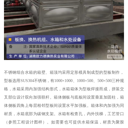
不锈钢组合水箱的箱壁、箱顶均采用定形模具制成型的型板制作，
型板选用SUS304不锈钢，有1000×1000、1000×500、500×500三种规
格，水箱采用内加强结构形式，水箱箱体为型板焊接而成，拼装交
叉部位设计双向加强联杆。箱体侧板与底板间设置垂直加固柱，箱
体侧板四角上每层相邻型板间设置水平加强板。箱体和内加强为同
材质，水箱底部为碳钢支架。水箱有检查孔，内外扶梯，工艺管口
（参照工程设计图样）。如需要也可提供水箱保温，材质为聚胺