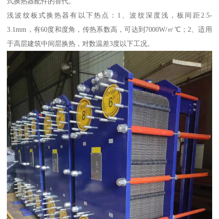
式换热器配件的替代。
浅波纹板式换热器有以下热点：1、波纹深度浅，板间距2.5-
3.1mm，有60度和度角，传热系数高，可达到7000W/㎡℃；2、适用
于高层建筑中间层换热，对数温差3度以下工况。