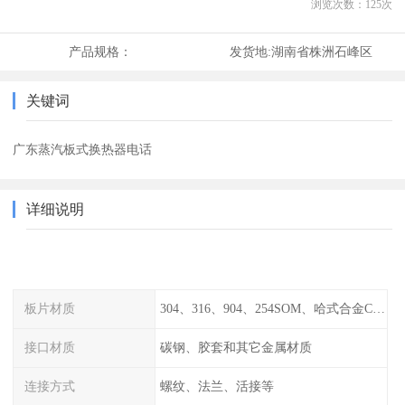
浏览次数：
125
次
产品规格：
发货地:
湖南省株洲石峰区
关键词
广东蒸汽板式换热器电话
详细说明
板片材质
304、316、904、254SOM、哈式合金C-276、TA1等
接口材质
碳钢、胶套和其它金属材质
连接方式
螺纹、法兰、活接等