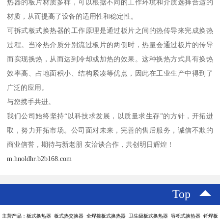
热器的板片材质多样，可以根据不同的工作环境和介质选择合适的
材质，从而提高了设备的适用性和稳定性。
可拆式板式换热器的工作原理是通过板片之间的热传导来完成换热
过程。当冷热介质分别流过板片的两侧时，热量会通过板片的传导
而实现换热，从而达到冷却或加热的效果。这种换热方式具有换热
效率高、占地面积小、结构紧凑等优点，因此在工业生产中得到了
广泛的应用。
与您携手共进。
我们公司始终坚持“以科技求发展，以质量求生存”的方针，开拓进
取，努力开拓市场。公司面对未来，完善的售后服务，诚信不欺的
商业信誉，期待与新老朋 友洽谈合作，共创明日辉煌！
m.hnoldhr.b2b168.com
Top
主营产品：板式换热器 板式热交换器 全焊接板式换热器 卫生级板式换热器 容积式换热器 钎焊板