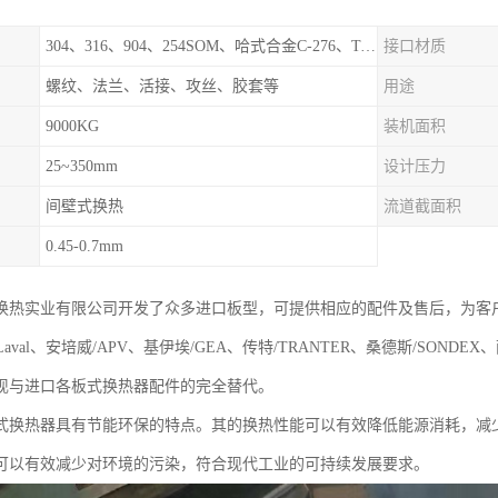
304、316、904、254SOM、哈式合金C-276、TA1等
接口材质
螺纹、法兰、活接、攻丝、胶套等
用途
9000KG
装机面积
25~350mm
设计压力
间壁式换热
流道截面积
0.45-0.7mm
换热实业有限公司开发了众多进口板型，可提供相应的配件及售后，为客
aLaval、安培威/APV、基伊埃/GEA、传特/TRANTER、桑德斯/SONDE
现与进口各板式换热器配件的完全替代。
式换热器具有节能环保的特点。其的换热性能可以有效降低能源消耗，减
可以有效减少对环境的污染，符合现代工业的可持续发展要求。