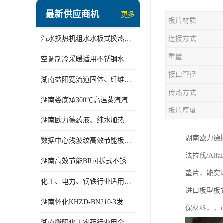
盘管换热
最新供应商机
更多
板片材质
定压补水机组
汽水换热机组水水板式换热机组板式热交换机组厂家专业定制
连接方式
变频供水机组
重量
空调制冷采暖适用不锈钢水水汽水板式换热器
汽水混合加热器
接口管径
湖南益阳宽流道固体、纤维、浆状物质加热冷却冷凝蒸发板式换热器
水处理设备
传热方式
湖南娄底承300℃高温蒸汽汽水二级换热器
空气能一体机
板片厚度
湖南欧力德药液、纯水加热、冷却、蒸发及杀菌用卫生级板式换热器
不锈钢水箱
湖南欧力德
数据中心浅波纹高效节能板式换热器
温控设备
法拉伐/Alf
湖南高效节能BR可拆式不锈钢板式换热器厂家定制
板式换热器螺杆夹紧器
垫片，能实
化工、电力、钢铁行业适用冷却冷凝蒸发加热不锈钢可拆式板式换热器
进口板型板
浅波纹板式换热器
湖南怀化KHZD-BN210-3发动机柴油冷却钎焊机板式热交换器
保材料，，
电子除垢仪
湖南衡阳化工农药行业用全焊接板式冷凝器专业定制