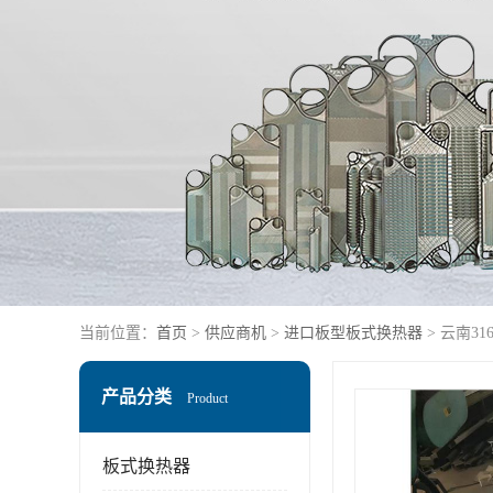
当前位置：
首页
>
供应商机
>
进口板型板式换热器
> 云南3
产品分类
Product
板式换热器