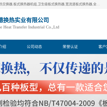
湖南欧力德换热实业有限公司生产换热设备,板式换热器,板式热交换器,板式换热器机组,卫生级板式换热器,宽流道板式换热器,全焊接板式换热器,钎焊板式换热器,钛材板式换热器,容积式换热器,盘管换热,不锈钢水箱,定压补水机组,变频供水机组等,用户覆盖：湖南、湖北、广西、广东、海南、云南、贵州等全国各地。
德换热实业有限公司
Heat Transfer Industrial Co.,Ltd
介绍
公司动态
荣誉认证
客户