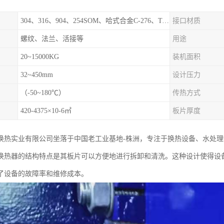
304、316、904、254SOM、哈式合金C-276、TA1等
接口材质
螺纹、法兰、活接等
用途
20~15000KG
装机面积
32~450mm
设计压力
（-50~180℃）
传热方式
420-4375×10-6㎡
板片厚度
换热实业有限公司坐落于中国老工业基地-株洲，专注于换热设备、水处
换热器的结构特点是其板片可以方便地进行拆卸和清洗。这种设计使得设
了设备的故障率和维修成本。