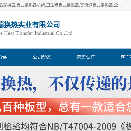
湖南欧力德换热实业有限公司生产换热设备,板式换热器,板式热交换器,板式换热器机组,卫生级板式换热器,宽流道板式换热器,全焊接板式换热器,钎焊板式换热器,钛材板式换热器,容积式换热器,盘管换热,不锈钢水箱,定压补水机组,变频供水机组等,用户覆盖：湖南、湖北、广西、广东、海南、云南、贵州等全国各地。
德换热实业有限公司
Heat Transfer Industrial Co.,Ltd
介绍
公司动态
荣誉认证
客户