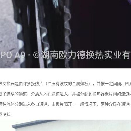
热交换器是由许多换热片（冲压有波纹的金属薄板），并按一定间隔、四
成了连续的通道，介质从入孔通道进入，并被分配到换热器板片间的流道
两种流体分别进入各自通道，由板片隔开，一般情况下，两种介质在通道
或冷却。