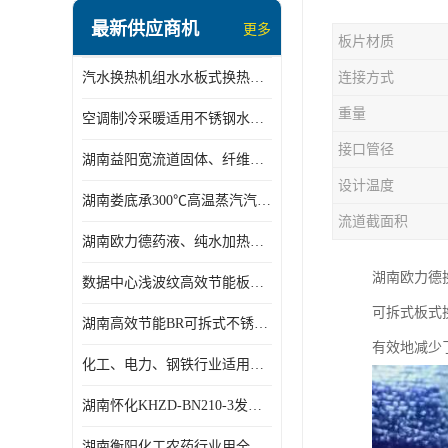
盘管换热
最新供应商机
更多
板片材质
定压补水机组
汽水换热机组水水板式换热机组板式热交换机组厂家专业定制
连接方式
变频供水机组
重量
空调制冷采暖适用不锈钢水水汽水板式换热器
汽水混合加热器
接口管径
湖南益阳宽流道固体、纤维、浆状物质加热冷却冷凝蒸发板式换热器
水处理设备
设计温度
湖南娄底承300℃高温蒸汽汽水二级换热器
空气能一体机
流道截面积
湖南欧力德药液、纯水加热、冷却、蒸发及杀菌用卫生级板式换热器
不锈钢水箱
湖南欧力德
数据中心浅波纹高效节能板式换热器
温控设备
可拆式板式
湖南高效节能BR可拆式不锈钢板式换热器厂家定制
板式换热器螺杆夹紧器
有效地减少
化工、电力、钢铁行业适用冷却冷凝蒸发加热不锈钢可拆式板式换热器
浅波纹板式换热器
湖南怀化KHZD-BN210-3发动机柴油冷却钎焊机板式热交换器
电子除垢仪
湖南衡阳化工农药行业用全焊接板式冷凝器专业定制