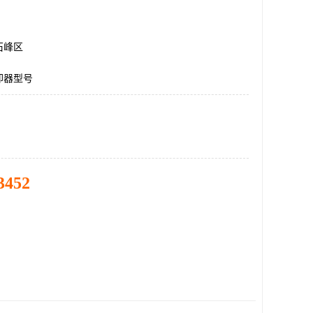
石峰区
却器型号
3452