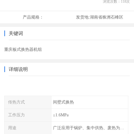
浏览次数：
118
次
产品规格：
发货地:
湖南省株洲石峰区
关键词
重庆板式换热器机组
详细说明
传热方式
间壁式换热
工作压力
≤1.6MPa
用途
广泛应用于锅炉、集中供热、废热为热源的风机盘管空调、散热器采暖、地板采暖、卫生热水等系统