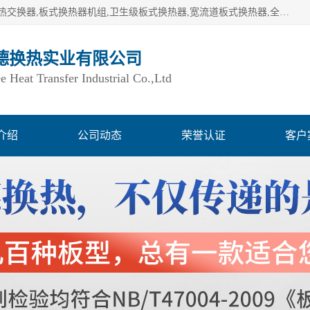
湖南欧力德换热实业有限公司生产换热设备,板式换热器,板式热交换器,板式换热器机组,卫生级板式换热器,宽流道板式换热器,全焊接板式换热器,钎焊板式换热器,钛材板式换热器,容积式换热器,盘管换热,不锈钢水箱,定压补水机组,变频供水机组等,用户覆盖：湖南、湖北、广西、广东、海南、云南、贵州等全国各地。
德换热实业有限公司
Heat Transfer Industrial Co.,Ltd
介绍
公司动态
荣誉认证
客户