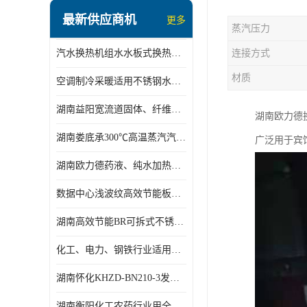
盘管换热
最新供应商机
更多
蒸汽压力
定压补水机组
汽水换热机组水水板式换热机组板式热交换机组厂家专业定制
连接方式
变频供水机组
材质
空调制冷采暖适用不锈钢水水汽水板式换热器
汽水混合加热器
湖南益阳宽流道固体、纤维、浆状物质加热冷却冷凝蒸发板式换热器
湖南欧力德
水处理设备
湖南娄底承300℃高温蒸汽汽水二级换热器
广泛用于宾
空气能一体机
湖南欧力德药液、纯水加热、冷却、蒸发及杀菌用卫生级板式换热器
不锈钢水箱
数据中心浅波纹高效节能板式换热器
温控设备
湖南高效节能BR可拆式不锈钢板式换热器厂家定制
板式换热器螺杆夹紧器
化工、电力、钢铁行业适用冷却冷凝蒸发加热不锈钢可拆式板式换热器
浅波纹板式换热器
湖南怀化KHZD-BN210-3发动机柴油冷却钎焊机板式热交换器
电子除垢仪
湖南衡阳化工农药行业用全焊接板式冷凝器专业定制