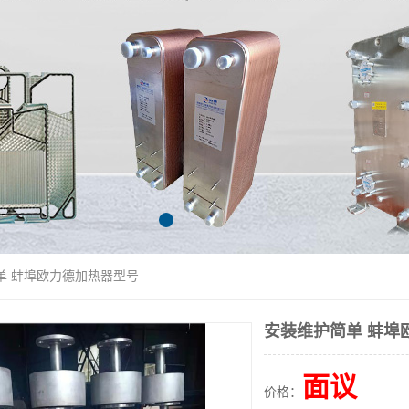
单 蚌埠欧力德加热器型号
安装维护简单 蚌埠
面议
价格：