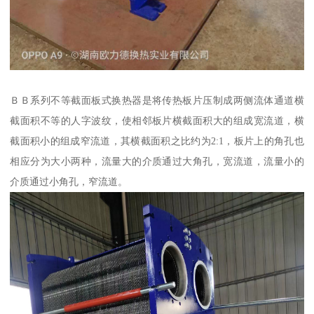
ＢＢ系列不等截面板式换热器是将传热板片压制成两侧流体通道横
截面积不等的人字波纹，使相邻板片横截面积大的组成宽流道，横
截面积小的组成窄流道，其横截面积之比约为2:1，板片上的角孔也
相应分为大小两种，流量大的介质通过大角孔，宽流道，流量小的
介质通过小角孔，窄流道。