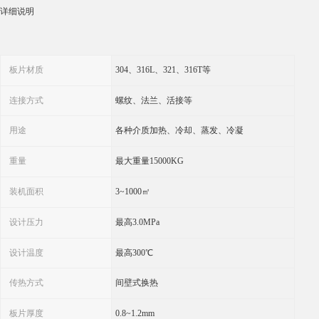
详细说明
板片材质
304、316L、321、316T等
连接方式
螺纹、法兰、活接等
用途
各种介质加热、冷却、蒸发、冷凝
重量
最大重量15000KG
装机面积
3~1000㎡
设计压力
最高3.0MPa
设计温度
最高300℃
传热方式
间壁式换热
板片厚度
0.8~1.2mm