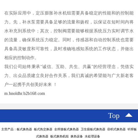
在实际应用中，定压膨胀补水机组需要具备稳定的性能和的控制能
力。先，补水泵需要具备足够的流量和扬程，以保证在短时间内将
水补充到系统中；其次，控制阀需要能够根据系统压力实时调节水
的流量，确保系统压力稳定。同时，传感器和自动控制系统也需要
具备高灵敏度和可靠性，及时准确地感知系统的工作状态，并做出
相应的控制动作。
我们公司始终秉承“诚信、互助、共生、共赢”的经营理念，凭借实
力、出众品质建立良好合作关系，我们真诚的希望能与广大新老客
户一起携手共创美好未来 ！
m.hnoldhr.b2b168.com
Top
主营产品：板式换热器 板式热交换器 全焊接板式换热器 卫生级板式换热器 容积式换热器 钎焊板
式换热器 板式换热机组 换热设备 水处理设备