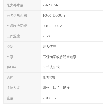
最大补水量
2.4-20m³/h
采暖供热面积
10000-150000㎡
空调制冷面积
5000-65000㎡
工作温度
≤95℃
控制
无人值守
水泵
不锈钢泵或普通管道泵
膨胀罐
立式或卧式
温控
压力控制
连接方式
螺纹、法兰、活接
重量
≤5000KG