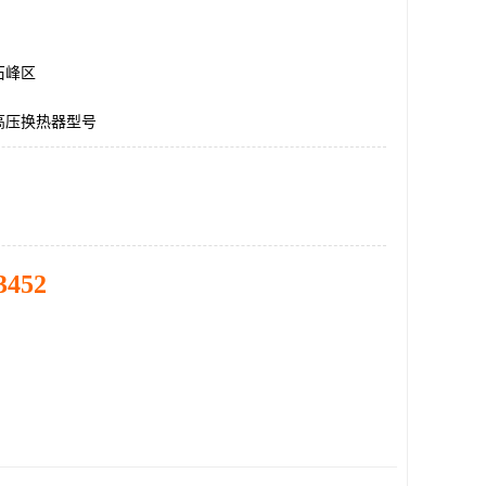
石峰区
高压换热器型号
3452