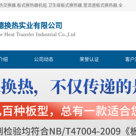
湖南欧力德换热实业有限公司生产换热设备,板式换热器,板式热交换器,板式换热器机组,卫生级板式换热器,宽流道板式换热器,全焊接板式换热器,钎焊板式换热器,钛材板式换热器,容积式换热器,盘管换热,不锈钢水箱,定压补水机组,变频供水机组等,用户覆盖：湖南、湖北、广西、广东、海南、云南、贵州等全国各地。
德换热实业有限公司
Heat Transfer Industrial Co.,Ltd
介绍
公司动态
荣誉认证
客户