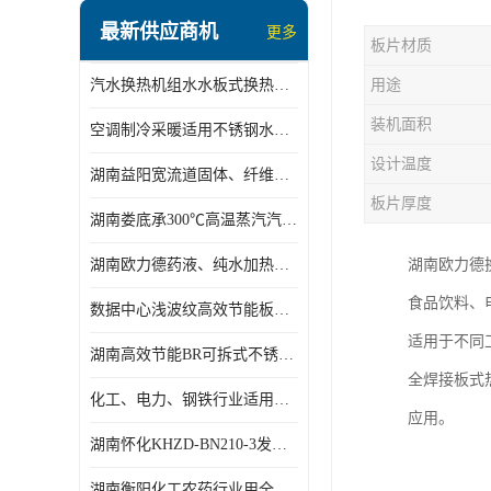
盘管换热
最新供应商机
更多
板片材质
定压补水机组
汽水换热机组水水板式换热机组板式热交换机组厂家专业定制
用途
变频供水机组
装机面积
空调制冷采暖适用不锈钢水水汽水板式换热器
汽水混合加热器
设计温度
湖南益阳宽流道固体、纤维、浆状物质加热冷却冷凝蒸发板式换热器
水处理设备
板片厚度
湖南娄底承300℃高温蒸汽汽水二级换热器
空气能一体机
湖南欧力德药液、纯水加热、冷却、蒸发及杀菌用卫生级板式换热器
湖南欧力德
不锈钢水箱
食品饮料、电
数据中心浅波纹高效节能板式换热器
温控设备
适用于不同工
湖南高效节能BR可拆式不锈钢板式换热器厂家定制
板式换热器螺杆夹紧器
全焊接板式
化工、电力、钢铁行业适用冷却冷凝蒸发加热不锈钢可拆式板式换热器
应用。
浅波纹板式换热器
湖南怀化KHZD-BN210-3发动机柴油冷却钎焊机板式热交换器
电子除垢仪
湖南衡阳化工农药行业用全焊接板式冷凝器专业定制