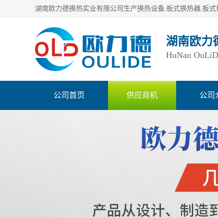
湖南欧力
HuNan OuLiDe 
公司首页
供应商机
公司