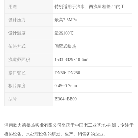
用途
特别适用于汽水、两流量相差2:1的工况换热。
设计压力
最高2.5MPa
设计温度
最高160℃
传热方式
间壁式换热
流道截面积
1533-3329×10-6㎡
接口管径
DN50~DN250
板片厚度
0.45~0.7mm
型号
BB04~BB09
湖南欧力德换热实业有限公司坐落于中国老工业基地-株洲，专注于
换热设备、水处理设备的研发、生产、销售务的企业。