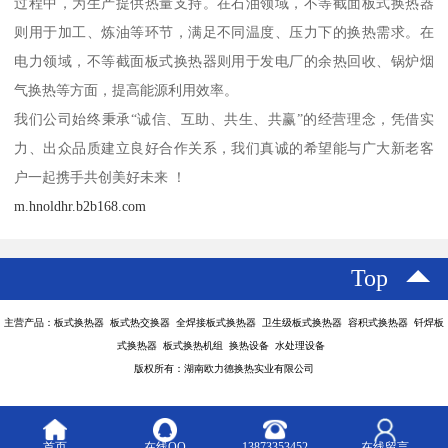
过程中，为生产提供热量支持。在石油领域，不等截面板式换热器
则用于加工、炼油等环节，满足不同温度、压力下的换热需求。在
电力领域，不等截面板式换热器则用于发电厂的余热回收、锅炉烟
气换热等方面，提高能源利用效率。
我们公司始终秉承“诚信、互助、共生、共赢”的经营理念，凭借实
力、出众品质建立良好合作关系，我们真诚的希望能与广大新老客
户一起携手共创美好未来 ！
m.hnoldhr.b2b168.com
Top
主营产品：板式换热器 板式热交换器 全焊接板式换热器 卫生级板式换热器 容积式换热器 钎焊板
式换热器 板式换热机组 换热设备 水处理设备
版权所有：湖南欧力德换热实业有限公司
首页
在线QQ
13873353452
在线留言