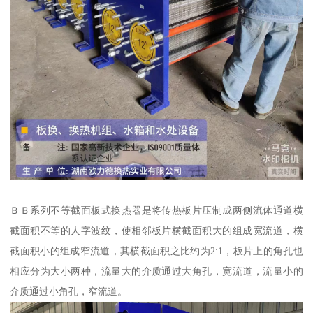
ＢＢ系列不等截面板式换热器是将传热板片压制成两侧流体通道横
截面积不等的人字波纹，使相邻板片横截面积大的组成宽流道，横
截面积小的组成窄流道，其横截面积之比约为2:1，板片上的角孔也
相应分为大小两种，流量大的介质通过大角孔，宽流道，流量小的
介质通过小角孔，窄流道。