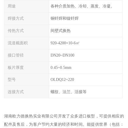
用途
各种介质加热、冷却、蒸发、冷凝。
焊接方式
铜钎焊和镍钎焊
传热方式
间壁式换热
流道截面积
920-4200×10-6㎡
接口管径
DN20~DN100
板片厚度
0.45~0.5mm
型号
OLDQ12~220
连接方式
螺纹、法兰、活接等
湖南欧力德换热实业有限公司开发了众多进口板型，可提供相应的
配件及售后，为客户节约大量的经济和时间。能提供世界（包括：