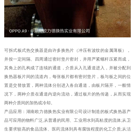
可拆式板式热交换器是由许多换热片（冲压有波纹的金属薄板），
并按一定间隔、四周通过密封垫片密封，并用严紧螺杆压紧而成，
其角上的孔构成了连续的通道，介质从入孔通道进入，并被分配到
换热器板片间的流道内，每张板片都有密封垫片，板与板之间的位
置是交替放置，两种流体分别进入各自通道，由板片隔开，一般情
况下，两种介质在通道内逆向流动，通过板片的热传递，从而实现
两种介质间的加热或冷却。
产品应用：湖南欧力德换热实业有限公司设计制造的板式换热器产
品可应用的物料广泛,从普通的民用、工业用水到高粘度的流体;从卫
生要求较高的食品流体、医药流体到具有腐蚀程度的化工介质;从洁